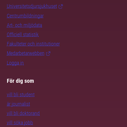
Universitetsdjursjukhuset
Centrumbildningar
Art- och miljödata
Officiell statistik
Fakulteter och institutioner
Medarbetarwebben
Logga in
För dig som
vill bli student
är journalist
vill bli doktorand
vill söka jobb