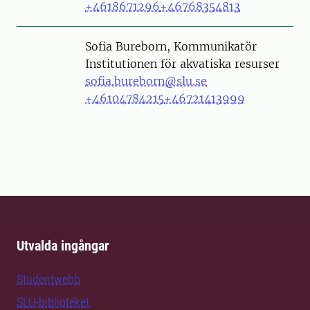
+4618671296
+46768354813
Person
Sofia Bureborn, Kommunikatör
Institutionen för akvatiska resurser
sofia.bureborn@slu.se
+46104784215
+46721413999
Utvalda ingångar
Studentwebb
SLU-biblioteket