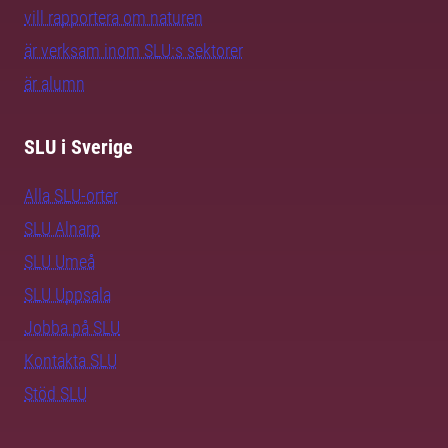
vill rapportera om naturen
är verksam inom SLU:s sektorer
är alumn
SLU i Sverige
Alla SLU-orter
SLU Alnarp
SLU Umeå
SLU Uppsala
Jobba på SLU
Kontakta SLU
Stöd SLU