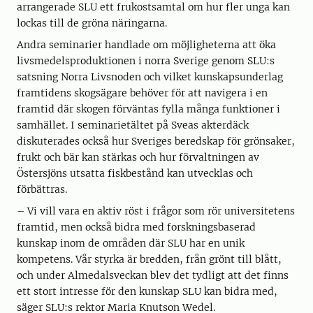
arrangerade SLU ett frukostsamtal om hur fler unga kan
lockas till de gröna näringarna.
Andra seminarier handlade om möjligheterna att öka
livsmedelsproduktionen i norra Sverige genom SLU:s
satsning Norra Livsnoden och vilket kunskapsunderlag
framtidens skogsägare behöver för att navigera i en
framtid där skogen förväntas fylla många funktioner i
samhället. I seminarietältet på Sveas akterdäck
diskuterades också hur Sveriges beredskap för grönsaker,
frukt och bär kan stärkas och hur förvaltningen av
Östersjöns utsatta fiskbestånd kan utvecklas och
förbättras.
– Vi vill vara en aktiv röst i frågor som rör universitetens
framtid, men också bidra med forskningsbaserad
kunskap inom de områden där SLU har en unik
kompetens. Vår styrka är bredden, från grönt till blått,
och under Almedalsveckan blev det tydligt att det finns
ett stort intresse för den kunskap SLU kan bidra med,
säger SLU:s rektor Maria Knutson Wedel.