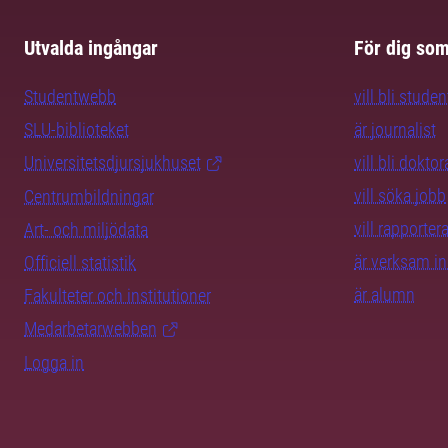
Utvalda ingångar
För dig so
Studentwebb
vill bli studen
SLU-biblioteket
är journalist
Universitetsdjursjukhuset
vill bli dokto
vill söka jobb
Centrumbildningar
vill rapporte
Art- och miljödata
är verksam i
Officiell statistik
är alumn
Fakulteter och institutioner
Medarbetarwebben
Logga in