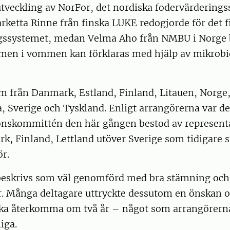
tveckling av NorFor, det nordiska fodervärderings
rketta Rinne från finska LUKE redogjorde för det f
gssystemet, medan Velma Aho från NMBU i Norge 
men i vommen kan förklaras med hjälp av mikrob
m från Danmark, Estland, Finland, Litauen, Norge
 Sverige och Tyskland. Enligt arrangörerna var de
ionskommittén den här gången bestod av represent
, Finland, Lettland utöver Sverige som tidigare s
r.
eskrivs som väl genomförd med bra stämning och 
r. Många deltagare uttryckte dessutom en önskan 
ka återkomma om två år – något som arrangörern
iga.