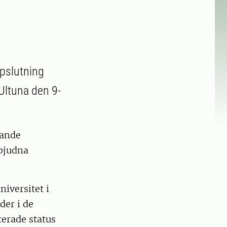
ppslutning
Ultuna den 9-
dande
nbjudna
iversitet i
der i de
erade status