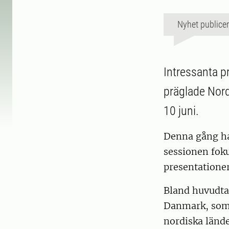
Nyhet publice
Intressanta p
präglade Nord
10 juni.
Denna gång ha
sessionen fok
presentatione
Bland huvudta
Danmark, som 
nordiska länd