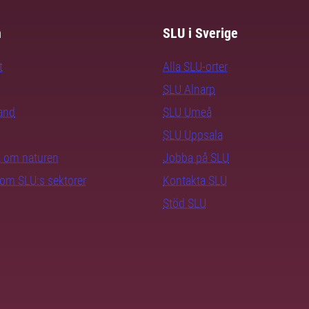
m
SLU i Sverige
t
Alla SLU-orter
SLU Alnarp
rand
SLU Umeå
SLU Uppsala
ra om naturen
Jobba på SLU
nom SLU:s sektorer
Kontakta SLU
Stöd SLU