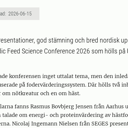
rad: 2026-06-15
resentationer, god stämning och bred nordisk u
ic Feed Science Conference 2026 som hölls på 
de konferensen inget uttalat tema, men den inle
userade på fodervärderingssystem. Där hölls två i
r om nötkreatur och en om häst.
larna fanns Rasmus Bovbjerg Jensen från Aarhus un
talade om energi- och proteinvärdering av hästfo
erna. Nicolaj Ingemann Nielsen från SEGES present