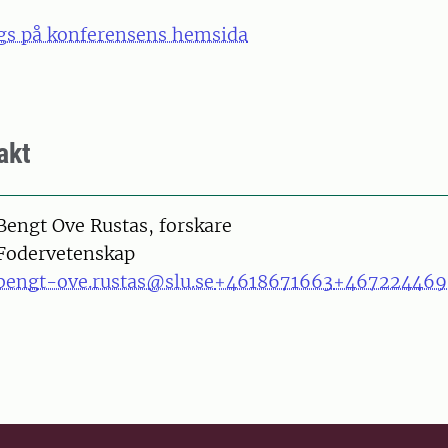
gs på konferensens hemsida
akt
on
Bengt Ove Rustas, forskare
Fodervetenskap
bengt-ove.rustas@slu.se
+4618671663
+467224469