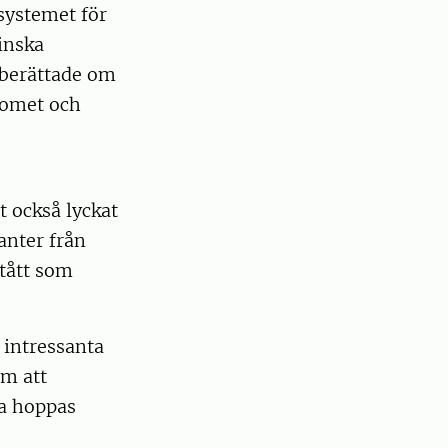
systemet för
inska
berättade om
iomet och
,
t också lyckat
anter från
tått som
intressanta
om att
a hoppas