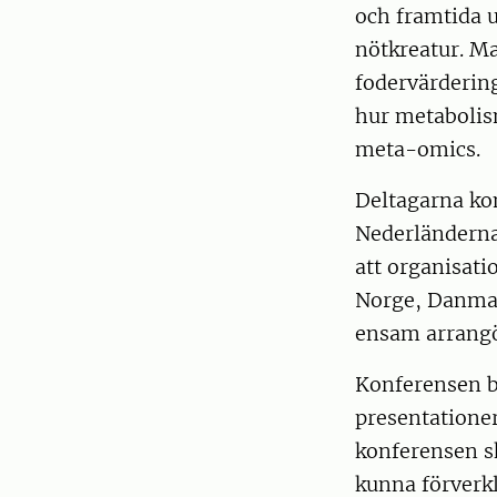
och framtida u
nötkreatur. Ma
fodervärderin
hur metabolis
meta-omics.
Deltagarna ko
Nederländerna,
att organisat
Norge, Danmark
ensam arrangö
Konferensen b
presentatione
konferensen s
kunna förverkl