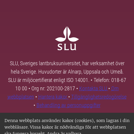
SLU, Sveriges lantbruksuniversitet, har verksamhet över
hela Sverige. Huvudorter är Alnarp, Uppsala och Umeå.
SLU är miljöcertifierat enligt ISO 14001. • Telefon: 018-67
10 00 • Org nr: 202100-2817 •
Kontakta SLU
•
Om
webbplatsen
•
Hantera kakor
•
Tillgänglighetsredogörelse
•
Behandling av personuppgifter
Denna webbplats använder kakor (cookies), som lagras i din
webbläsare. Vissa kakor är nödvändiga för att webbplatsen
ska fungera korrekt. Andra är valbara.