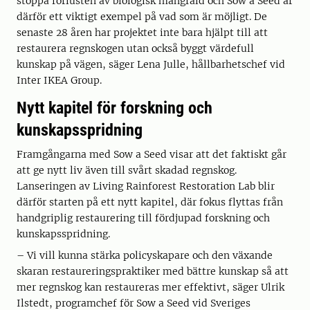
stoppa förlusten av biologisk mångfald och Sow a Seed är
därför ett viktigt exempel på vad som är möjligt. De
senaste 28 åren har projektet inte bara hjälpt till att
restaurera regnskogen utan också byggt värdefull
kunskap på vägen, säger Lena Julle, hållbarhetschef vid
Inter IKEA Group.
Nytt kapitel för forskning och
kunskapsspridning
Framgångarna med Sow a Seed visar att det faktiskt går
att ge nytt liv även till svårt skadad regnskog.
Lanseringen av Living Rainforest Restoration Lab blir
därför starten på ett nytt kapitel, där fokus flyttas från
handgriplig restaurering till fördjupad forskning och
kunskapsspridning.
– Vi vill kunna stärka policyskapare och den växande
skaran restaureringspraktiker med bättre kunskap så att
mer regnskog kan restaureras mer effektivt, säger Ulrik
Ilstedt, programchef för Sow a Seed vid Sveriges