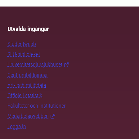
Utvalda ingångar
Studentwebb
SLU-biblioteket
Universitetsdjursjukhuset
Centrumbildningar
Art- och miljödata
Officiell statistik
Fakulteter och institutioner
Medarbetarwebben
Logga in