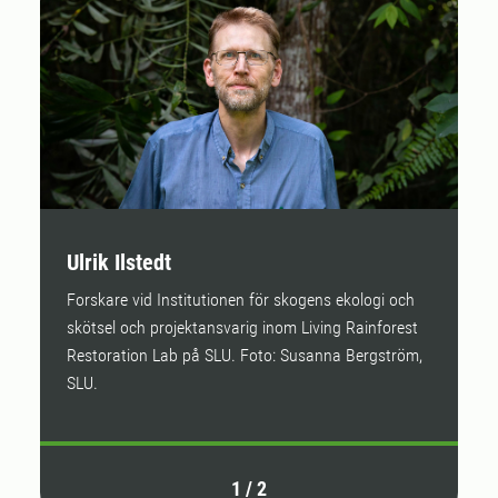
Ulrik Ilstedt
P
Forskare vid Institutionen för skogens ekologi och
F
skötsel och projektansvarig inom Living Rainforest
s
Restoration Lab på SLU. Foto: Susanna Bergström,
p
SLU.
1
/
2