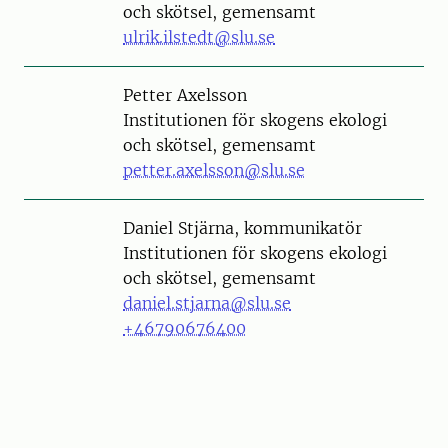
och skötsel, gemensamt
ulrik.ilstedt@slu.se
Person
Petter Axelsson
Institutionen för skogens ekologi
och skötsel, gemensamt
petter.axelsson@slu.se
Person
Daniel Stjärna, kommunikatör
Institutionen för skogens ekologi
och skötsel, gemensamt
daniel.stjarna@slu.se
+46790676400