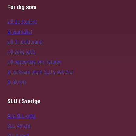
För dig som
vill bli student
är journalist
vill bli doktorand
vill söka jobb
vill rapportera om naturen
är verksam inom SLU:s sektorer
är alumn
SLU i Sverige
Alla SLU-orter
SLU Alnarp
SLU Umeå