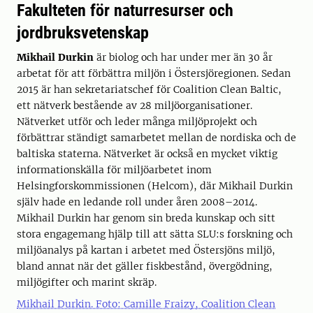
Fakulteten för naturresurser och
jordbruksvetenskap
Mikhail Durkin
är biolog och har under mer än 30 år
arbetat för att förbättra miljön i Östersjöregionen. Sedan
2015 är han sekretariatschef för Coalition Clean Baltic,
ett nätverk bestående av 28 miljöorganisationer.
Nätverket utför och leder många miljöprojekt och
förbättrar ständigt samarbetet mellan de nordiska och de
baltiska staterna. Nätverket är också en mycket viktig
informationskälla för miljöarbetet inom
Helsingforskommissionen (Helcom), där Mikhail Durkin
själv hade en ledande roll under åren 2008–2014.
Mikhail Durkin har genom sin breda kunskap och sitt
stora engagemang hjälp till att sätta SLU:s forskning och
miljöanalys på kartan i arbetet med Östersjöns miljö,
bland annat när det gäller fiskbestånd, övergödning,
miljögifter och marint skräp.
Mikhail Durkin. Foto: Camille Fraizy, Coalition Clean