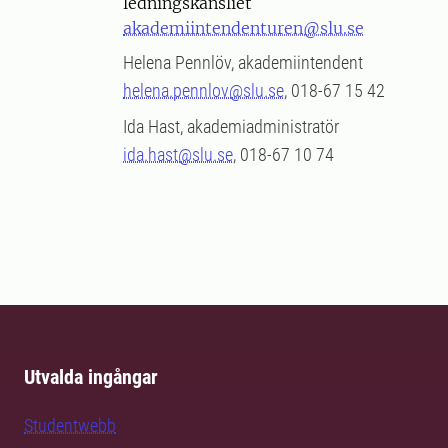
ledningskansliet
akademiintendenturen@slu.se
Helena Pennlöv, akademiintendent
helena.pennlov@slu.se
, 018-67 15 42
Ida Hast, akademiadministratör
ida.hast@slu.se
, 018-67 10 74
Utvalda ingångar
Studentwebb