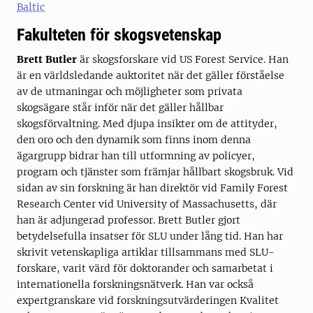
Baltic
Fakulteten för skogsvetenskap
Brett Butler
är skogsforskare vid US Forest Service. Han
är en världsledande auktoritet när det gäller förståelse
av de utmaningar och möjligheter som privata
skogsägare står inför när det gäller hållbar
skogsförvaltning. Med djupa insikter om de attityder,
den oro och den dynamik som finns inom denna
ägargrupp bidrar han till utformning av policyer,
program och tjänster som främjar hållbart skogsbruk. Vid
sidan av sin forskning är han direktör vid Family Forest
Research Center vid University of Massachusetts, där
han är adjungerad professor. Brett Butler gjort
betydelsefulla insatser för SLU under lång tid. Han har
skrivit vetenskapliga artiklar tillsammans med SLU-
forskare, varit värd för doktorander och samarbetat i
internationella forskningsnätverk. Han var också
expertgranskare vid forskningsutvärderingen Kvalitet