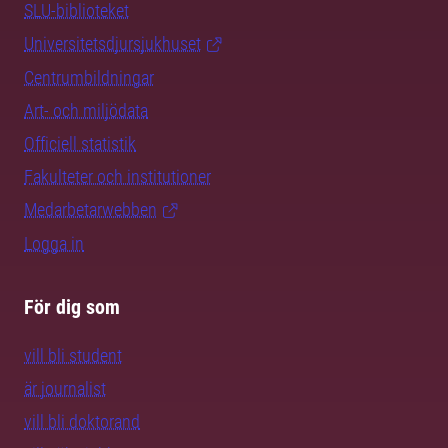
SLU-biblioteket
Universitetsdjursjukhuset
Centrumbildningar
Art- och miljödata
Officiell statistik
Fakulteter och institutioner
Medarbetarwebben
Logga in
För dig som
vill bli student
är journalist
vill bli doktorand