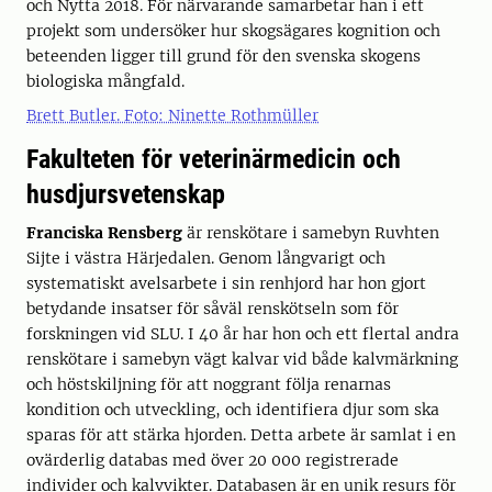
och Nytta 2018. För närvarande samarbetar han i ett
projekt som undersöker hur skogsägares kognition och
beteenden ligger till grund för den svenska skogens
biologiska mångfald.
Brett Butler. Foto: Ninette Rothmüller
Fakulteten för veterinärmedicin och
husdjursvetenskap
Franciska Rensberg
är renskötare i samebyn Ruvhten
Sijte i västra Härjedalen. Genom långvarigt och
systematiskt avelsarbete i sin renhjord har hon gjort
betydande insatser för såväl renskötseln som för
forskningen vid SLU. I 40 år har hon och ett flertal andra
renskötare i samebyn vägt kalvar vid både kalvmärkning
och höstskiljning för att noggrant följa renarnas
kondition och utveckling, och identifiera djur som ska
sparas för att stärka hjorden. Detta arbete är samlat i en
ovärderlig databas med över 20 000 registrerade
individer och kalvvikter. Databasen är en unik resurs för