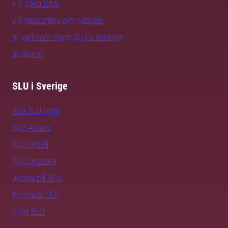
vill söka jobb
vill rapportera om naturen
är verksam inom SLU:s sektorer
är alumn
SLU i Sverige
Alla SLU-orter
SLU Alnarp
SLU Umeå
SLU Uppsala
Jobba på SLU
Kontakta SLU
Stöd SLU