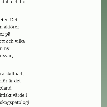
ifall och hur
eter. Det
n aktörer
er på
tt och vilka
en ny
ansvar,
ra skillnad,
rför är det
 bland
ktiskt värde i
i skogspatologi