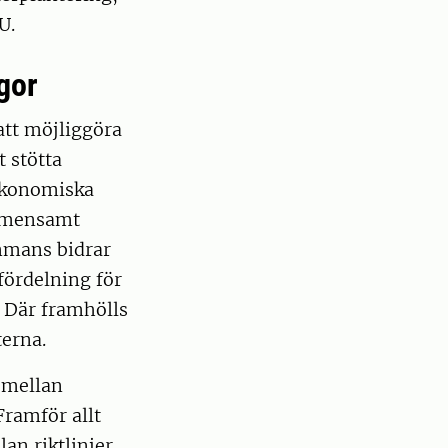
U.
ågor
 att möjliggöra
 stötta
 ekonomiska
gemensamt
mmans bidrar
fördelning för
. Där framhölls
erna.
 mellan
ramför allt
n riktlinjer