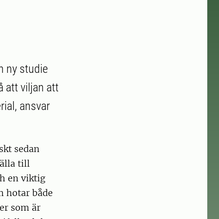
n ny studie
att viljan att
rial, ansvar
iskt sedan
lla till
h en viktig
m hotar både
ter som är