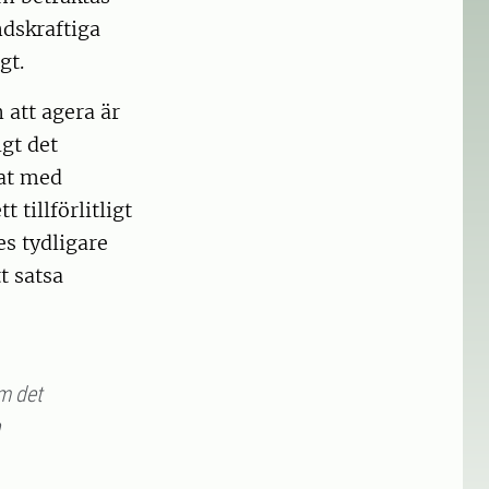
ndskraftiga
gt.
 att agera är
igt det
sat med
 tillförlitligt
es tydligare
t satsa
om det
n