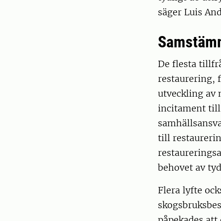
säger Luis And
Samstämm
De flesta tillf
restaurering, 
utveckling av
incitament til
samhällsansva
till restaurer
restaureringsa
behovet av ty
Flera lyfte o
skogsbruksbes
påpekades att