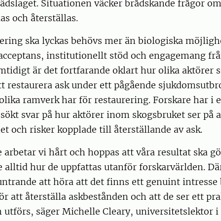
ädslaget. Situationen väcker brådskande frågor om 
as och återställas.
rering ska lyckas behövs mer än biologiska möjligh
acceptans, institutionellt stöd och engagemang frå
tidigt är det fortfarande oklart hur olika aktörer s
t restaurera ask under ett pågående sjukdomsutbro
lika ramverk har för restaurering. Forskare har i 
 sökt svar på hur aktörer inom skogsbruket ser på 
 och risker kopplade till återställande av ask.
 arbetar vi hårt och hoppas att våra resultat ska gö
e alltid hur de uppfattas utanför forskarvärlden. Dä
ntrande att höra att det finns ett genuint intresse
r att återställa askbestånden och att de ser ett pra
 utförs, säger Michelle Cleary, universitetslektor 