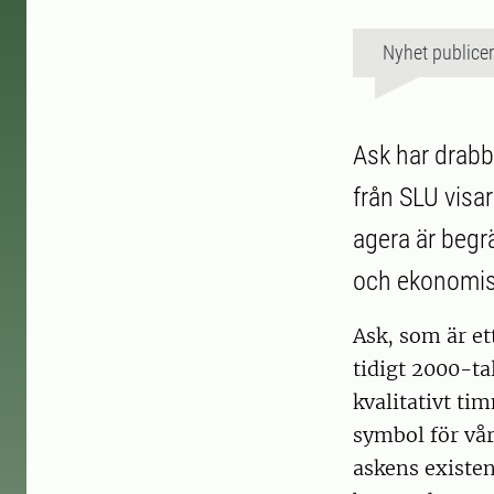
Nyhet publice
Ask har drabb
från SLU visar
agera är begr
och ekonomisk
Ask, som är et
tidigt 2000-tal
kvalitativt ti
symbol för vå
askens existen