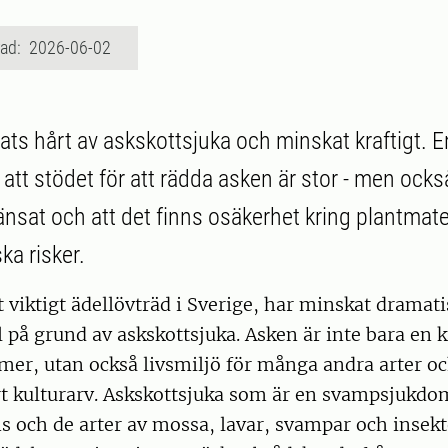
rad: 2026-06-02
ats hårt av askskottsjuka och minskat kraftigt. E
 att stödet för att rädda asken är stor - men också 
änsat och att det finns osäkerhet kring plantmate
a risker.
t viktigt ädellövträd i Sverige, har minskat dramat
 på grund av askskottsjuka. Asken är inte bara en kä
mmer, utan också livsmiljö för många andra arter oc
rt kulturarv. Askskottsjuka som är en svampsjukdo
s och de arter av mossa, lavar, svampar och insek