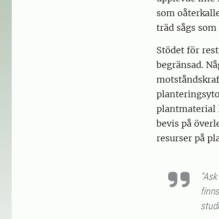
som oåterkall
träd sågs som 
Stödet för rest
begränsad. Någ
motståndskraft
planteringsytor
plantmaterial 
bevis på överl
resurser på pl
”Ask 
finns
stud