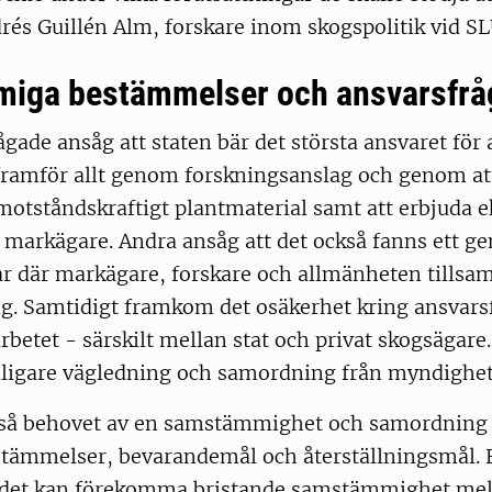
rés Guillén Alm, forskare inom skogspolitik vid SL
iga bestämmelser och ansvarsfr
rågade ansåg att staten bär det största ansvaret för
framför allt genom forskningsanslag och genom att
 motståndskraftigt plantmaterial samt att erbjuda
l markägare. Andra ansåg att det också fanns ett 
r där markägare, forskare och allmänheten tillsa
ing. Samtidigt framkom det osäkerhet kring ansvars
rbetet - särskilt mellan stat och privat skogsägare
dligare vägledning och samordning från myndighet
ckså behovet av en samstämmighet och samordning
tämmelser, bevarandemål och återställningsmål. F
 det kan förekomma bristande samstämmighet mella