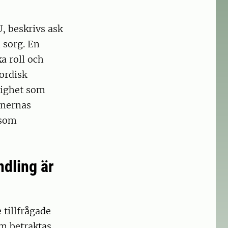
, beskrivs ask
 sorg. En
a roll och
ordisk
dighet som
onernas
 som
ndling är
 tillfrågade
om betraktas