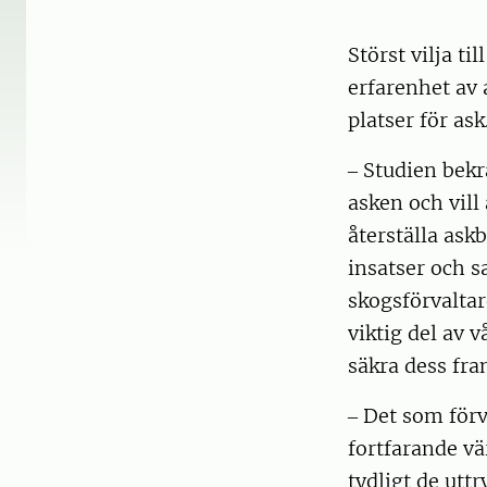
Störst vilja t
erfarenhet av
platser för ask
‒ Studien bekr
asken och vill
återställa as
insatser och s
skogsförvaltar
viktig del av 
säkra dess fra
‒ Det som förv
fortfarande vä
tydligt de utt