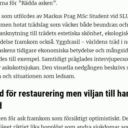
rna för ”Rädda asken”.
, som utfördes av Markus Prag MSc Student vid SLU
t men hotat trädslag som väcker både beundran och
nknytning till trädets estetiska skönhet, ekologisk
ydelse framkom också. Yggdrasil - världens träd i n
askens tidigare ekonomiska betydelse och mångsi
s till exempel. Samtidigt präglades intervjupers
v askskottsjukan. Den visuella nedgången beskrivs
och situationen som ledsam.
d för restaurering men viljan till ha
d
en för ask framkom som försiktigt optimistiskt. De
läget riktigt lika hopplöst som andra sjukdomar s