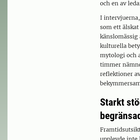
och en av leda
I intervjuerna
som ett älska
känslomässig a
kulturella bet
mytologi och 
timmer nämnde
reflektioner a
bekymmersam 
Starkt stö
begränsa
Framtidsutsikt
upplevde inte 