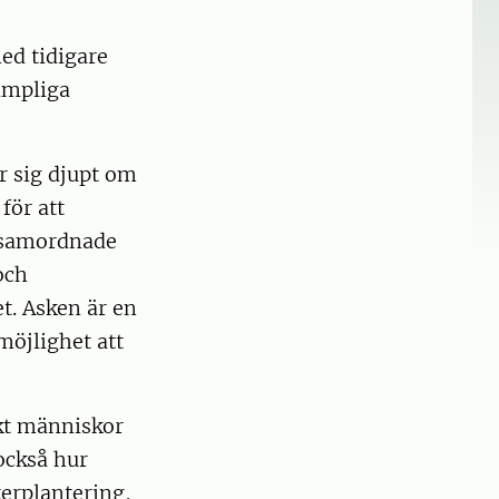
med tidigare
ämpliga
r sig djupt om
för att
, samordnade
och
et. Asken är en
möjlighet att
rkt människor
också hur
terplantering,