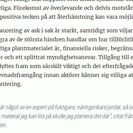
eliga. Förekomst av överlevande och delvis motstå
positiva tecken på att återhämtning kan vara möjli
aurering av ask i sak är starkt, samtidigt som viljan
ra av de största hindren handlar om hur tillförlitl
iga plantmaterialet är, finansiella risker, begrän
 och ett splittrat myndighetsansvar. Tillgång till ett
lyftes fram som särskilt viktigt och det efterfrågad
evnadsframgång innan aktörer känner sig villiga at
antering.
är något av en expert på fuktigare, näringsrikare jordar, så 
 material jag kan lita på skulle jag plantera det där”, citat frå
ien.