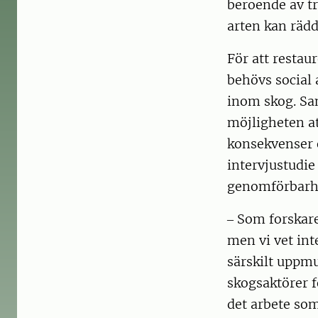
beroende av tr
arten kan rädd
För att restau
behövs social 
inom skog. Sam
möjligheten at
konsekvenser o
intervjustudie
genomförbarhet
‒ Som forskare
men vi vet int
särskilt uppmu
skogsaktörer fö
det arbete som