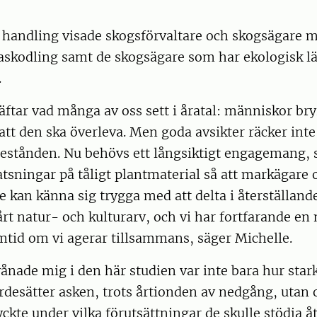
ill handling visade skogsförvaltare och skogsägare 
 askodling samt de skogsägare som har ekologisk l
.
äftar vad många av oss sett i åratal: människor bry
 att den ska överleva. Men goda avsikter räcker inte 
kbestånden. Nu behövs ett långsiktigt engagemang
atsningar på tåligt plantmaterial så att markägare 
e kan känna sig trygga med att delta i återställand
vårt natur- och kulturarv, och vi har fortfarande en 
mtid om vi agerar tillsammans, säger Michelle.
ånade mig i den här studien var inte bara hur sta
rdesätter asken, trots årtionden av nedgång, utan 
ryckte under vilka förutsättningar de skulle stödja å