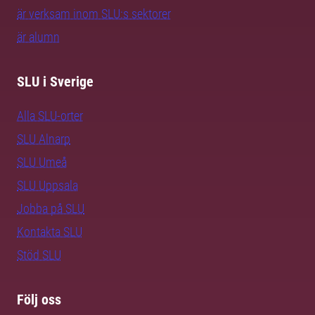
är verksam inom SLU:s sektorer
är alumn
SLU i Sverige
Alla SLU-orter
SLU Alnarp
SLU Umeå
SLU Uppsala
Jobba på SLU
Kontakta SLU
Stöd SLU
Följ oss