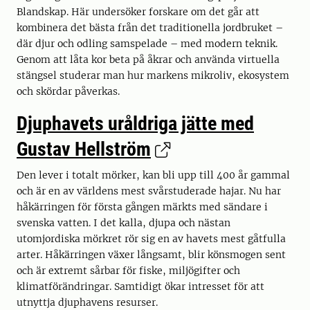
Blandskap. Här undersöker forskare om det går att
kombinera det bästa från det traditionella jordbruket –
där djur och odling samspelade – med modern teknik.
Genom att låta kor beta på åkrar och använda virtuella
stängsel studerar man hur markens mikroliv, ekosystem
och skördar påverkas.
Djuphavets uråldriga jätte med
Gustav Hellström
Den lever i totalt mörker, kan bli upp till 400 år gammal
och är en av världens mest svårstuderade hajar. Nu har
håkärringen för första gången märkts med sändare i
svenska vatten. I det kalla, djupa och nästan
utomjordiska mörkret rör sig en av havets mest gåtfulla
arter. Håkärringen växer långsamt, blir könsmogen sent
och är extremt sårbar för fiske, miljögifter och
klimatförändringar. Samtidigt ökar intresset för att
utnyttja djuphavens resurser.