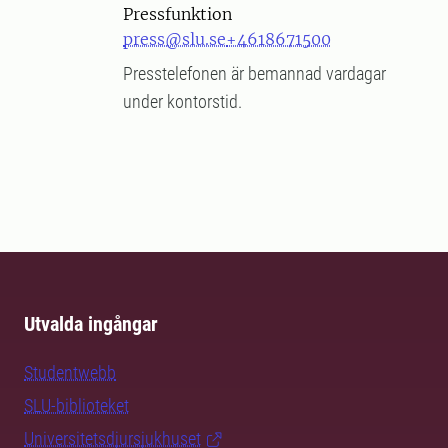
Pressfunktion
press@slu.se
+4618671500
Presstelefonen är bemannad vardagar
under kontorstid.
Utvalda ingångar
Studentwebb
SLU-biblioteket
Universitetsdjursjukhuset