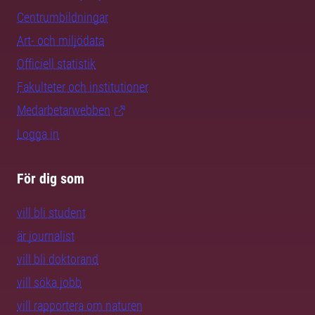
Centrumbildningar
Art- och miljödata
Officiell statistik
Fakulteter och institutioner
Medarbetarwebben
Logga in
För dig som
vill bli student
är journalist
vill bli doktorand
vill söka jobb
vill rapportera om naturen