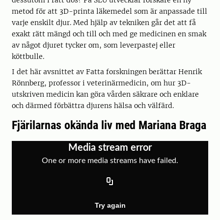
dessutom i rätt dos? På SLU utvecklar forskare en ny
metod för att 3D-printa läkemedel som är anpassade till
varje enskilt djur. Med hjälp av tekniken går det att få
exakt rätt mängd och till och med ge medicinen en smak
av något djuret tycker om, som leverpastej eller
köttbulle.
I det här avsnittet av Fatta forskningen berättar Henrik
Rönnberg, professor i veterinärmedicin, om hur 3D-
utskriven medicin kan göra vården säkrare och enklare
och därmed förbättra djurens hälsa och välfärd.
Fjärilarnas okända liv med Mariana Braga