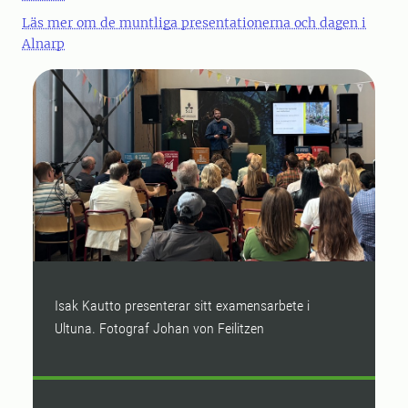
Läs mer om de muntliga presentationerna och dagen i
Alnarp
Isak Kautto presenterar sitt examensarbete i
R
Ultuna. Fotograf Johan von Feilitzen
Fe