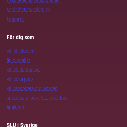
Fakulteter och institutioner
Medarbetarwebben
Logga in
För dig som
vill bli student
är journalist
vill bli doktorand
vill söka jobb
vill rapportera om naturen
är verksam inom SLU:s sektorer
är alumn
SLU i Sverige