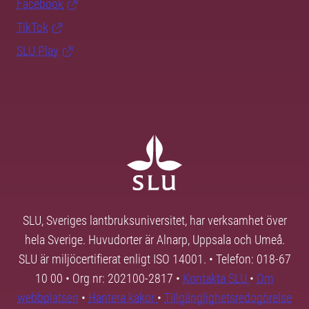
Facebook
TikTok
SLU Play
SLU, Sveriges lantbruksuniversitet, har verksamhet över
hela Sverige. Huvudorter är Alnarp, Uppsala och Umeå.
SLU är miljöcertifierat enligt ISO 14001. • Telefon: 018-67
10 00 • Org nr: 202100-2817 •
Kontakta SLU
•
Om
webbplatsen
•
Hantera kakor
•
Tillgänglighetsredogörelse