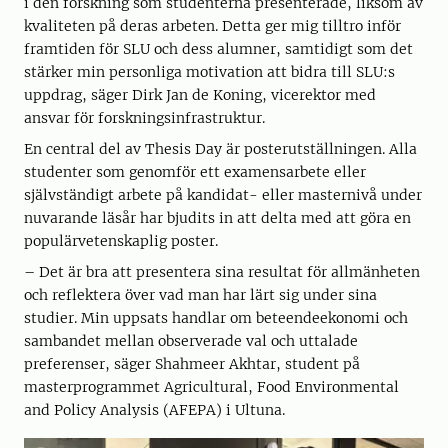
i den forskning som studenterna presenterade, liksom av
kvaliteten på deras arbeten. Detta ger mig tilltro inför
framtiden för SLU och dess alumner, samtidigt som det
stärker min personliga motivation att bidra till SLU:s
uppdrag, säger Dirk Jan de Koning, vicerektor med
ansvar för forskningsinfrastruktur.
En central del av Thesis Day är posterutställningen. Alla
studenter som genomför ett examensarbete eller
självständigt arbete på kandidat- eller masternivå under
nuvarande läsår har bjudits in att delta med att göra en
populärvetenskaplig poster.
– Det är bra att presentera sina resultat för allmänheten
och reflektera över vad man har lärt sig under sina
studier. Min uppsats handlar om beteendeekonomi och
sambandet mellan observerade val och uttalade
preferenser, säger Shahmeer Akhtar, student på
masterprogrammet Agricultural, Food Environmental
and Policy Analysis (AFEPA) i Ultuna.