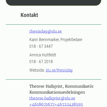
Kontakt
thesisday@slu.se
Karin Bennmarker, Projektledare
018 - 67 3447
Annica Hultfeldt
018 - 67 2018
Websida:
slu.se/thesisday
Person
Therese Hallqvist, Kommunikatör
Kommunikationsavdelningen
therese.hallqvist@slu.se
+4618671677
+46722438595