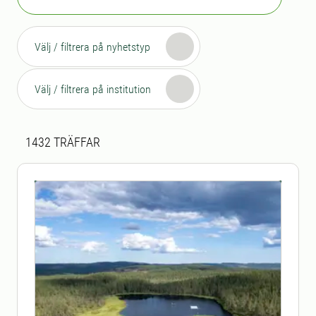
Välj / filtrera på nyhetstyp
Välj / filtrera på institution
Sökresultat
1432 sökresultat hittades
1432
TRÄFFAR