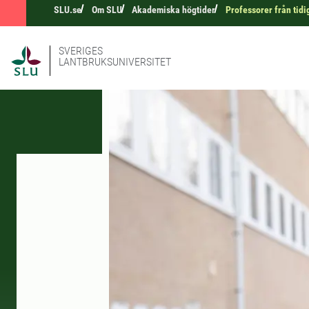
SLU.se
Om SLU
Akademiska högtider
Professorer från tidi
SVERIGES
LANTBRUKSUNIVERSITET