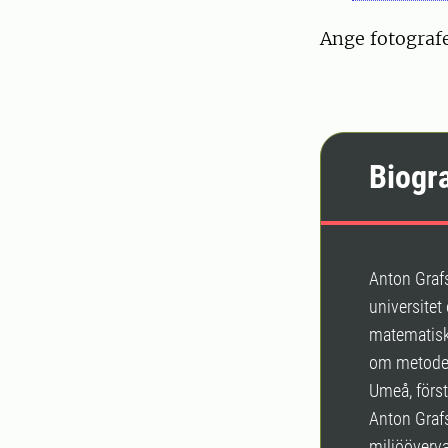
Ange fotograf
Biogra
Anton Graf
universitet
matematisk
om metoder 
Umeå, först
Anton Grafs
miljööverv