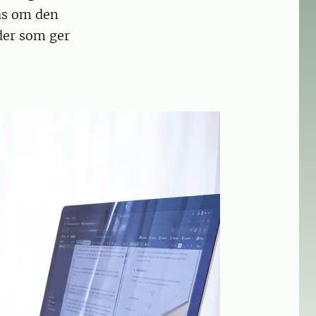
ras om den
der som ger