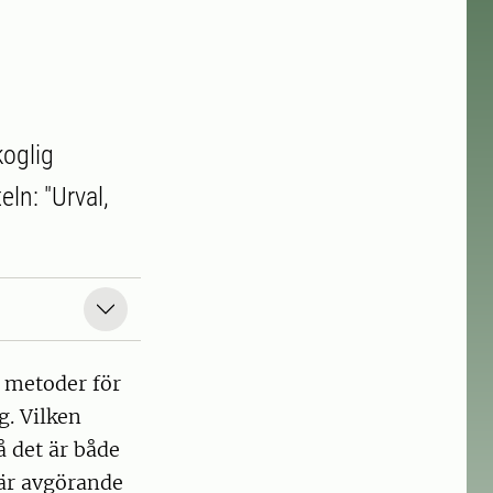
koglig
ln: "Urval,
a metoder för
g. Vilken
å det är både
 är avgörande