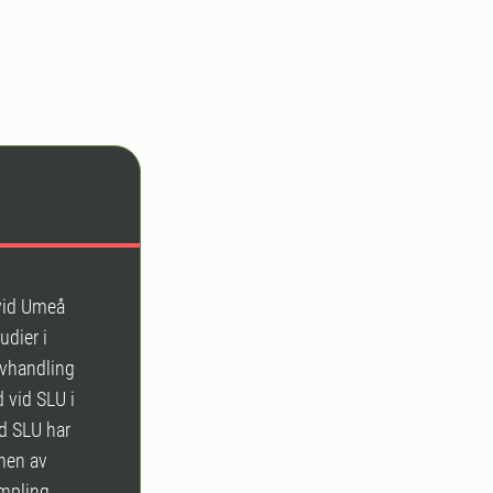
 vid Umeå
udier i
avhandling
 vid SLU i
d SLU har
gnen av
mpling.