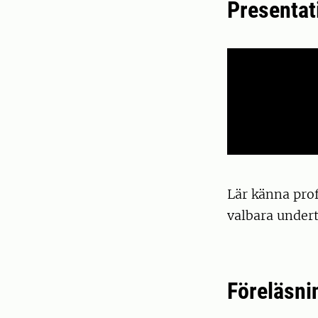
Presentat
Lär känna pro
valbara undert
Föreläsni