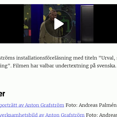
tröms installationsföreläsning med titeln "Urval,
ing". Filmen har valbar undertextning på svenska.
er
porträtt av Anton Grafström
Foto: Andreas Palmén
verksamhetsbild av Anton Grafström
Foto: Andrea