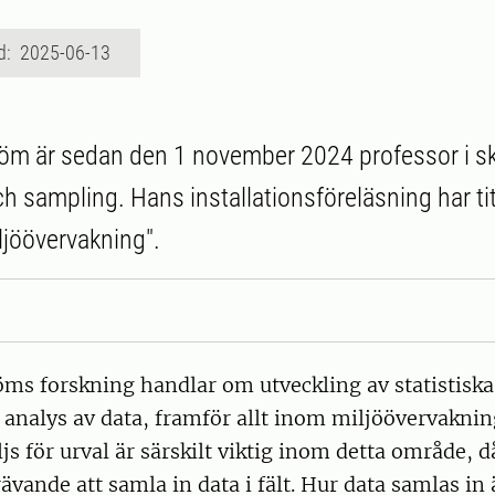
d: 2025-06-13
öm är sedan den 1 november 2024 professor i s
h sampling. Hans installationsföreläsning har tite
jöövervakning".
öms forskning handlar om utveckling av statistisk
analys av data, framför allt inom miljöövervaknin
s för urval är särskilt viktig inom detta område, d
rävande att samla in data i fält. Hur data samlas in