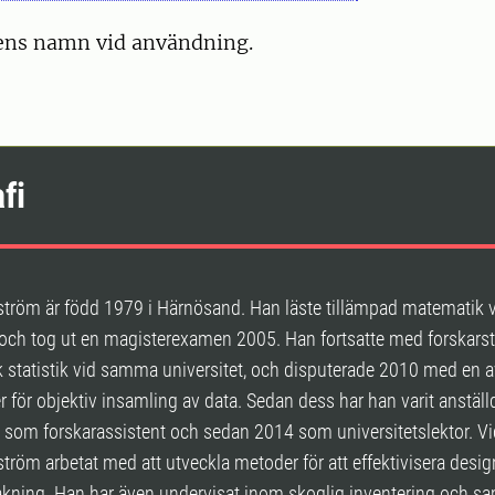
ens namn vid användning.
fi
ström är född 1979 i Härnösand. Han läste tillämpad matematik
 och tog ut en magisterexamen 2005. Han fortsatte med forskarst
 statistik vid samma universitet, och disputerade 2010 med en 
för objektiv insamling av data. Sedan dess har han varit anställd
 som forskarassistent och sedan 2014 som universitetslektor. Vi
tröm arbetat med att utveckla metoder för att effektivisera desi
akning. Han har även undervisat inom skoglig inventering och sa