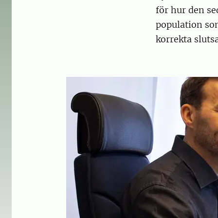
för hur den s
population so
korrekta slutsa