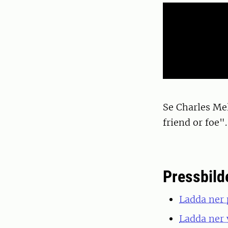
Se Charles Mel
friend or foe"
Pressbild
Ladda ner 
Ladda ner 