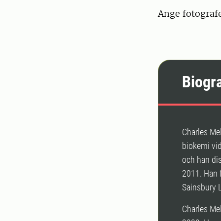
Ange fotograf
Biogra
Charles Me
biokemi vid
och han di
2011. Han f
Sainsbury L
Charles Me