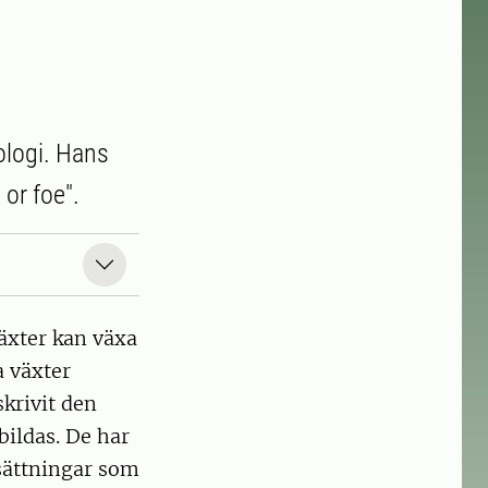
ologi. Hans
 or foe".
äxter kan växa
a växter
skrivit den
ildas. De har
sättningar som