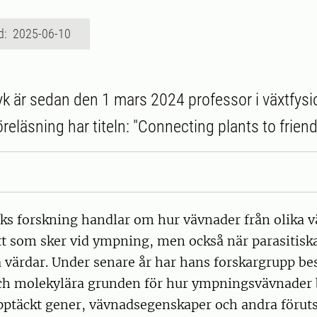
d: 2025-06-10
k är sedan den 1 mars 2024 professor i växtfysi
öreläsning har titeln: "Connecting plants to friend
ks forskning handlar om hur vävnader från olika v
tt som sker vid ympning, men också när parasitisk
a värdar. Under senare år har hans forskargrupp be
och molekylära grunden för hur ympningsvävnader b
pptäckt gener, vävnadsegenskaper och andra förut