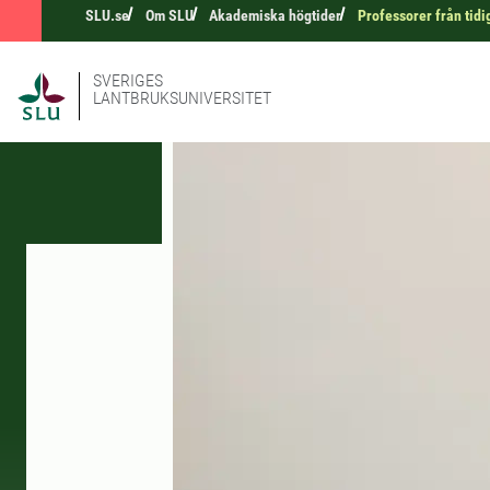
SLU.se
Om SLU
Akademiska högtider
Professorer från tidi
SVERIGES
LANTBRUKSUNIVERSITET