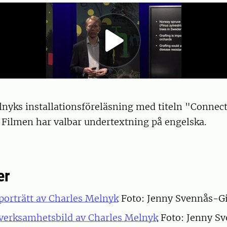
nyks installationsföreläsning med titeln "Connect
. Filmen har valbar undertextning på engelska.
er
porträtt av Charles Melnyk
Foto: Jenny Svennås-Gi
verksamhetsbild av Charles Melnyk
Foto: Jenny Sv