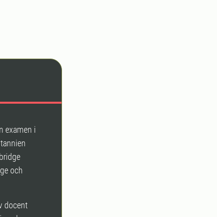
en examen i
itannien
bridge
ege och
v docent