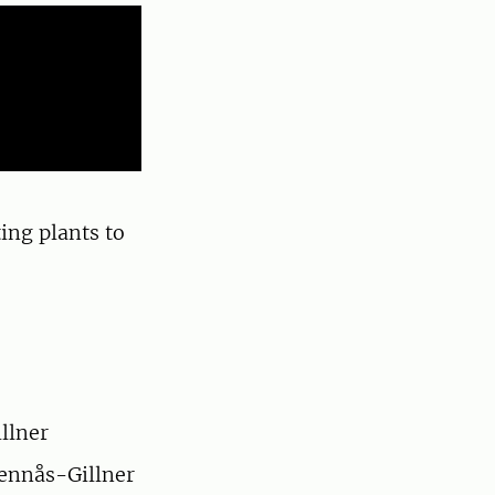
ing plants to
llner
ennås-Gillner