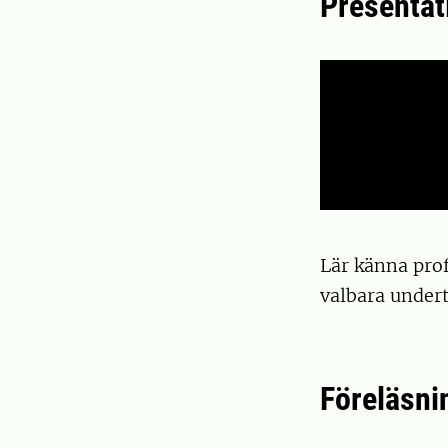
Presentat
Lär känna pro
valbara undert
Föreläsni