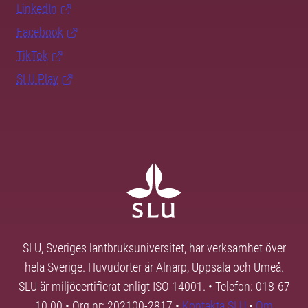
LinkedIn
Facebook
TikTok
SLU Play
SLU, Sveriges lantbruksuniversitet, har verksamhet över
hela Sverige. Huvudorter är Alnarp, Uppsala och Umeå.
SLU är miljöcertifierat enligt ISO 14001. • Telefon: 018-67
10 00 • Org nr: 202100-2817 •
Kontakta SLU
•
Om