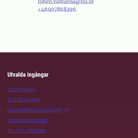
ruben.valbuena@slu.se
+46907868396
Utvalda ingångar
Studentwebb
SLU-biblioteket
Universitetsdjursjukhuset
Centrumbildningar
Art- och miljödata