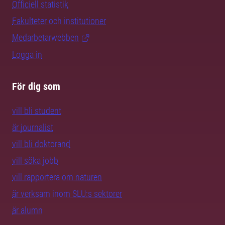
Officiell statistik
Fakulteter och institutioner
Medarbetarwebben
Logga in
För dig som
vill bli student
är journalist
vill bli doktorand
vill söka jobb
vill rapportera om naturen
är verksam inom SLU:s sektorer
är alumn