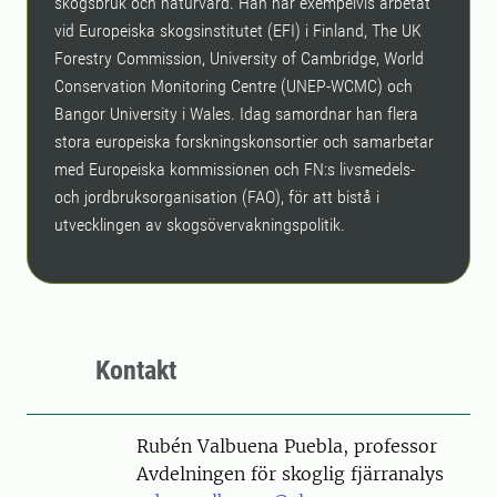
skogsbruk och naturvård. Han har exempelvis arbetat
vid Europeiska skogsinstitutet (EFI) i Finland, The UK
Forestry Commission, University of Cambridge, World
Conservation Monitoring Centre (UNEP-WCMC) och
Bangor University i Wales. Idag samordnar han flera
stora europeiska forskningskonsortier och samarbetar
med Europeiska kommissionen och FN:s livsmedels-
och jordbruksorganisation (FAO), för att bistå i
utvecklingen av skogsövervakningspolitik.
Kontakt
Person
Rubén Valbuena Puebla, professor
Avdelningen för skoglig fjärranalys