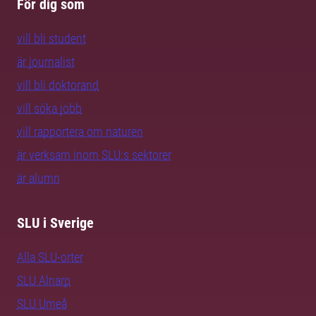
För dig som
vill bli student
är journalist
vill bli doktorand
vill söka jobb
vill rapportera om naturen
är verksam inom SLU:s sektorer
är alumn
SLU i Sverige
Alla SLU-orter
SLU Alnarp
SLU Umeå