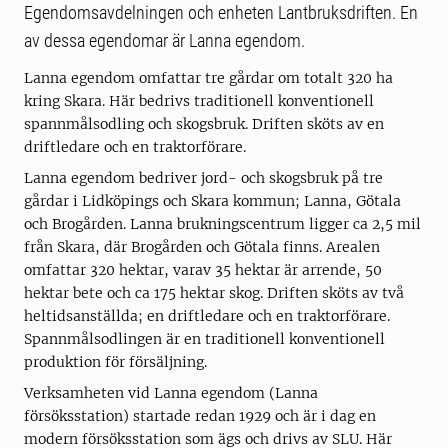
Egendomsavdelningen och enheten Lantbruksdriften. En
av dessa egendomar är Lanna egendom.
Lanna egendom omfattar tre gårdar om totalt 320 ha
kring Skara. Här bedrivs traditionell konventionell
spannmålsodling och skogsbruk. Driften sköts av en
driftledare och en traktorförare.
Lanna egendom bedriver jord- och skogsbruk på tre
gårdar i Lidköpings och Skara kommun; Lanna, Götala
och Brogården. Lanna brukningscentrum ligger ca 2,5 mil
från Skara, där Brogården och Götala finns. Arealen
omfattar 320 hektar, varav 35 hektar är arrende, 50
hektar bete och ca 175 hektar skog. Driften sköts av två
heltidsanställda; en driftledare och en traktorförare.
Spannmålsodlingen är en traditionell konventionell
produktion för försäljning.
Verksamheten vid Lanna egendom (Lanna
försöksstation) startade redan 1929 och är i dag en
modern försöksstation som ägs och drivs av SLU. Här