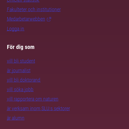
Fakulteter och institutioner
Medarbetarwebben
Logga in
För dig som
vill bli student
är journalist
vill bli doktorand
vill söka jobb
vill rapportera om naturen
är verksam inom SLU:s sektorer
är alumn