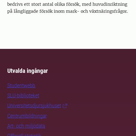
bedrivs ett stort antal olika försök, med huvudinriktning
på långliggade försök inom mark- och växtnäringsfrågor.
Utvalda ingångar
Studentwebb
SLU-biblioteket
Universitetsdjursjukhuset
Centrumbildningar
Art- och miljödata
Officiell statistik