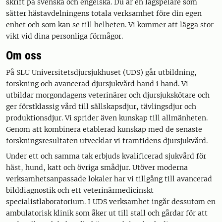
skrift på svenska och engelska. Du är en lagspelare som
sätter hästavdelningens totala verksamhet före din egen
enhet och som kan se till helheten. Vi kommer att lägga stor
vikt vid dina personliga förmågor.
Om oss
På SLU Universitetsdjursjukhuset (UDS) går utbildning,
forskning och avancerad djursjukvård hand i hand. Vi
utbildar morgondagens veterinärer och djursjukskötare och
ger förstklassig vård till sällskapsdjur, tävlingsdjur och
produktionsdjur. Vi sprider även kunskap till allmänheten.
Genom att kombinera etablerad kunskap med de senaste
forskningsresultaten utvecklar vi framtidens djursjukvård.
Under ett och samma tak erbjuds kvalificerad sjukvård för
häst, hund, katt och övriga smådjur. Utöver moderna
verksamhetsanpassade lokaler har vi tillgång till avancerad
bilddiagnostik och ett veterinärmedicinskt
specialistlaboratorium. I UDS verksamhet ingår dessutom en
ambulatorisk klinik som åker ut till stall och gårdar för att