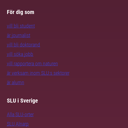
För dig som
vill bli student
är journalist
vill bli doktorand
vill söka jobb
vill rapportera om naturen
är verksam inom SLU:s sektorer
är alumn
SLU i Sverige
Alla SLU-orter
SLU Alnarp