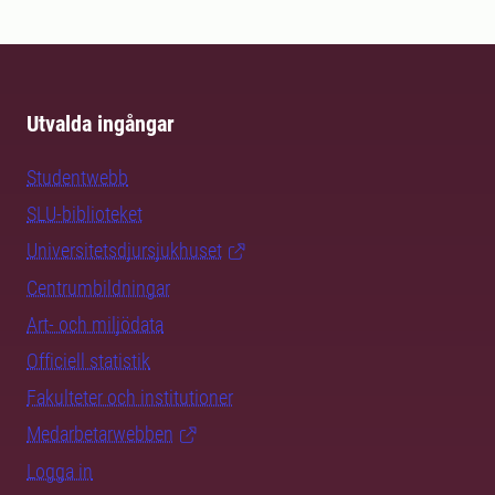
Utvalda ingångar
Studentwebb
SLU-biblioteket
Universitetsdjursjukhuset
Centrumbildningar
Art- och miljödata
Officiell statistik
Fakulteter och institutioner
Medarbetarwebben
Logga in