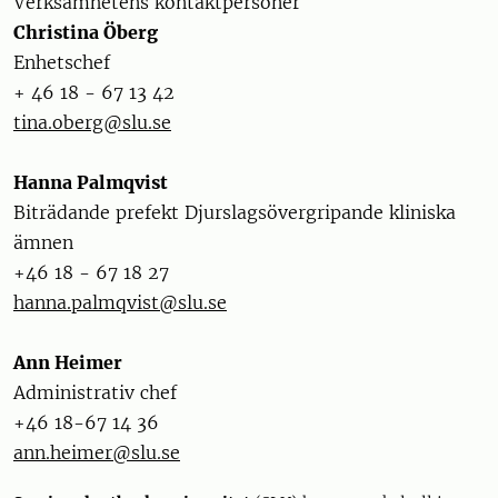
Verksamhetens kontaktpersoner
Christina Öberg
Enhetschef
+ 46 18 - 67 13 42
tina.oberg@slu.se
Hanna Palmqvist
Biträdande prefekt Djurslagsövergripande kliniska
ämnen
+46 18 - 67 18 27
hanna.palmqvist@slu.se
Ann Heimer
Administrativ chef
+46 18-67 14 36
ann.heimer@slu.se