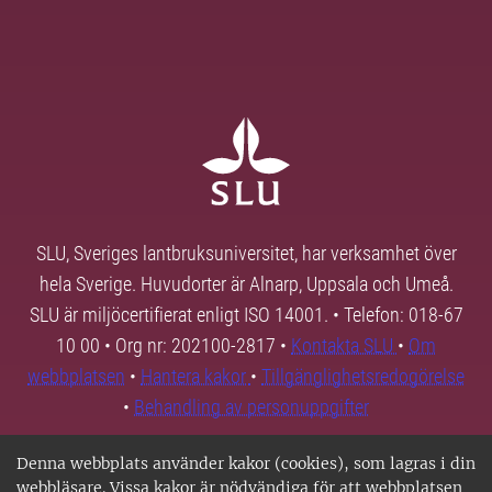
SLU, Sveriges lantbruksuniversitet, har verksamhet över
hela Sverige. Huvudorter är Alnarp, Uppsala och Umeå.
SLU är miljöcertifierat enligt ISO 14001. • Telefon: 018-67
10 00 • Org nr: 202100-2817 •
Kontakta SLU
•
Om
webbplatsen
•
Hantera kakor
•
Tillgänglighetsredogörelse
•
Behandling av personuppgifter
Denna webbplats använder kakor (cookies), som lagras i din
webbläsare. Vissa kakor är nödvändiga för att webbplatsen