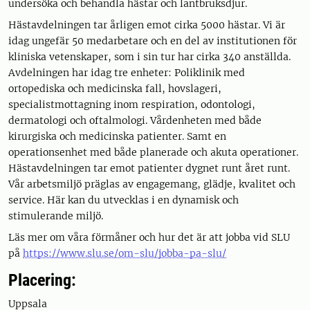
undersöka och behandla hästar och lantbruksdjur.
Hästavdelningen tar årligen emot cirka 5000 hästar. Vi är
idag ungefär 50 medarbetare och en del av institutionen för
kliniska vetenskaper, som i sin tur har cirka 340 anställda.
Avdelningen har idag tre enheter: Poliklinik med
ortopediska och medicinska fall, hovslageri,
specialistmottagning inom respiration, odontologi,
dermatologi och oftalmologi. Vårdenheten med både
kirurgiska och medicinska patienter. Samt en
operationsenhet med både planerade och akuta operationer.
Hästavdelningen tar emot patienter dygnet runt året runt.
Vår arbetsmiljö präglas av engagemang, glädje, kvalitet och
service. Här kan du utvecklas i en dynamisk och
stimulerande miljö.
Läs mer om våra förmåner och hur det är att jobba vid SLU
på
https://www.slu.se/om-slu/jobba-pa-slu/
Placering:
Uppsala