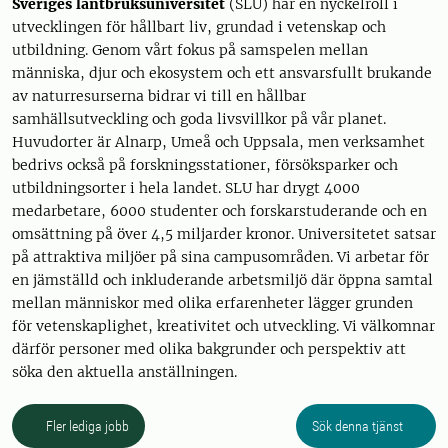
Sveriges lantbruksuniversitet
(SLU) har en nyckelroll i
utvecklingen för hållbart liv, grundad i vetenskap och
utbildning. Genom vårt fokus på samspelen mellan
människa, djur och ekosystem och ett ansvarsfullt brukande
av naturresurserna bidrar vi till en hållbar
samhällsutveckling och goda livsvillkor på vår planet.
Huvudorter är Alnarp, Umeå och Uppsala, men verksamhet
bedrivs också på forskningsstationer, försöksparker och
utbildningsorter i hela landet. SLU har drygt 4000
medarbetare, 6000 studenter och forskarstuderande och en
omsättning på över 4,5 miljarder kronor. Universitetet satsar
på attraktiva miljöer på sina campusområden. Vi arbetar för
en jämställd och inkluderande arbetsmiljö där öppna samtal
mellan människor med olika erfarenheter lägger grunden
för vetenskaplighet, kreativitet och utveckling. Vi välkomnar
därför personer med olika bakgrunder och perspektiv att
söka den aktuella anställningen.
Fler lediga jobb
Sök denna tjänst