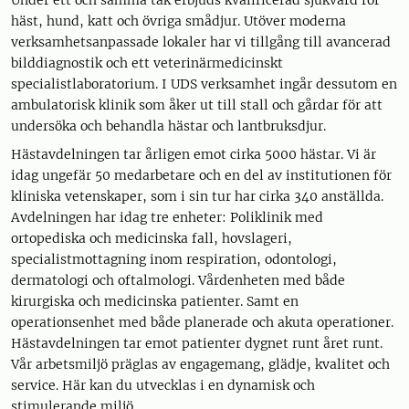
Under ett och samma tak erbjuds kvalificerad sjukvård för
häst, hund, katt och övriga smådjur. Utöver moderna
verksamhetsanpassade lokaler har vi tillgång till avancerad
bilddiagnostik och ett veterinärmedicinskt
specialistlaboratorium. I UDS verksamhet ingår dessutom en
ambulatorisk klinik som åker ut till stall och gårdar för att
undersöka och behandla hästar och lantbruksdjur.
Hästavdelningen tar årligen emot cirka 5000 hästar. Vi är
idag ungefär 50 medarbetare och en del av institutionen för
kliniska vetenskaper, som i sin tur har cirka 340 anställda.
Avdelningen har idag tre enheter: Poliklinik med
ortopediska och medicinska fall, hovslageri,
specialistmottagning inom respiration, odontologi,
dermatologi och oftalmologi. Vårdenheten med både
kirurgiska och medicinska patienter. Samt en
operationsenhet med både planerade och akuta operationer.
Hästavdelningen tar emot patienter dygnet runt året runt.
Vår arbetsmiljö präglas av engagemang, glädje, kvalitet och
service. Här kan du utvecklas i en dynamisk och
stimulerande miljö.