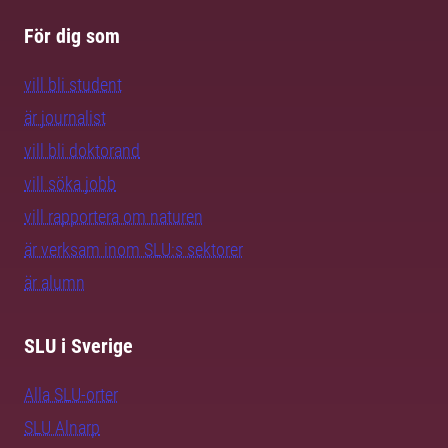
För dig som
vill bli student
är journalist
vill bli doktorand
vill söka jobb
vill rapportera om naturen
är verksam inom SLU:s sektorer
är alumn
SLU i Sverige
Alla SLU-orter
SLU Alnarp