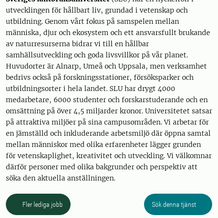
utvecklingen för hållbart liv, grundad i vetenskap och
utbildning. Genom vårt fokus på samspelen mellan
människa, djur och ekosystem och ett ansvarsfullt brukande
av naturresurserna bidrar vi till en hållbar
samhällsutveckling och goda livsvillkor på vår planet.
Huvudorter är Alnarp, Umeå och Uppsala, men verksamhet
bedrivs också på forskningsstationer, försöksparker och
utbildningsorter i hela landet. SLU har drygt 4000
medarbetare, 6000 studenter och forskarstuderande och en
omsättning på över 4,5 miljarder kronor. Universitetet satsar
på attraktiva miljöer på sina campusområden. Vi arbetar för
en jämställd och inkluderande arbetsmiljö där öppna samtal
mellan människor med olika erfarenheter lägger grunden
för vetenskaplighet, kreativitet och utveckling. Vi välkomnar
därför personer med olika bakgrunder och perspektiv att
söka den aktuella anställningen.
Fler lediga jobb
Sök denna tjänst