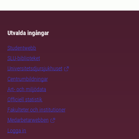
Utvalda ingångar
Studentwebb
SLU-biblioteket
Universitetsdjursjukhuset
Centrumbildningar
Art- och miljödata
Officiell statistik
Fakulteter och institutioner
Medarbetarwebben
Logga in