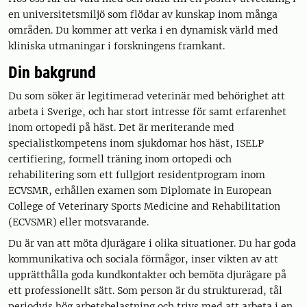
en universitetsmiljö som flödar av kunskap inom många
områden. Du kommer att verka i en dynamisk värld med
kliniska utmaningar i forskningens framkant.
Din bakgrund
Du som söker är legitimerad veterinär med behörighet att
arbeta i Sverige, och har stort intresse för samt erfarenhet
inom ortopedi på häst. Det är meriterande med
specialistkompetens inom sjukdomar hos häst, ISELP
certifiering, formell träning inom ortopedi och
rehabilitering som ett fullgjort residentprogram inom
ECVSMR, erhållen examen som Diplomate in European
College of Veterinary Sports Medicine and Rehabilitation
(ECVSMR) eller motsvarande.
Du är van att möta djurägare i olika situationer. Du har goda
kommunikativa och sociala förmågor, inser vikten av att
upprätthålla goda kundkontakter och bemöta djurägare på
ett professionellt sätt. Som person är du strukturerad, tål
periodvis hög arbetsbelastning och trivs med att arbeta i en