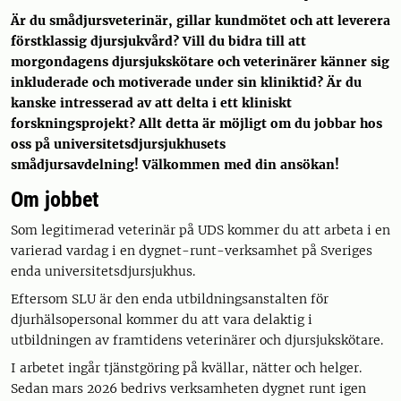
Är du smådjursveterinär, gillar kundmötet och att leverera
förstklassig djursjukvård? Vill du bidra till att
morgondagens djursjukskötare och veterinärer känner sig
inkluderade och motiverade under sin kliniktid? Är du
kanske intresserad av att delta i ett kliniskt
forskningsprojekt? Allt detta är möjligt om du jobbar hos
oss på universitetsdjursjukhusets
smådjursavdelning! Välkommen med din ansökan!
Om jobbet
Som legitimerad veterinär på UDS kommer du att arbeta i en
varierad vardag i en dygnet-runt-verksamhet på Sveriges
enda universitetsdjursjukhus.
Eftersom SLU är den enda utbildningsanstalten för
djurhälsopersonal kommer du att vara delaktig i
utbildningen av framtidens veterinärer och djursjukskötare.
I arbetet ingår tjänstgöring på kvällar, nätter och helger.
Sedan mars 2026 bedrivs verksamheten dygnet runt igen