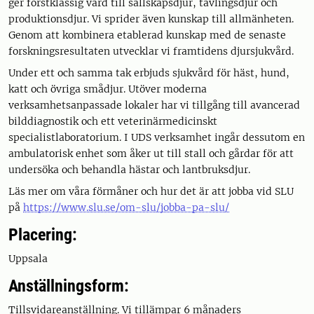
ger förstklassig vård till sällskapsdjur, tävlingsdjur och
produktionsdjur. Vi sprider även kunskap till allmänheten.
Genom att kombinera etablerad kunskap med de senaste
forskningsresultaten utvecklar vi framtidens djursjukvård.
Under ett och samma tak erbjuds sjukvård för häst, hund,
katt och övriga smådjur. Utöver moderna
verksamhetsanpassade lokaler har vi tillgång till avancerad
bilddiagnostik och ett veterinärmedicinskt
specialistlaboratorium. I UDS verksamhet ingår dessutom en
ambulatorisk enhet som åker ut till stall och gårdar för att
undersöka och behandla hästar och lantbruksdjur.
Läs mer om våra förmåner och hur det är att jobba vid SLU
på
https://www.slu.se/om-slu/jobba-pa-slu/
Placering:
Uppsala
Anställningsform:
Tillsvidareanställning. Vi tillämpar 6 månaders