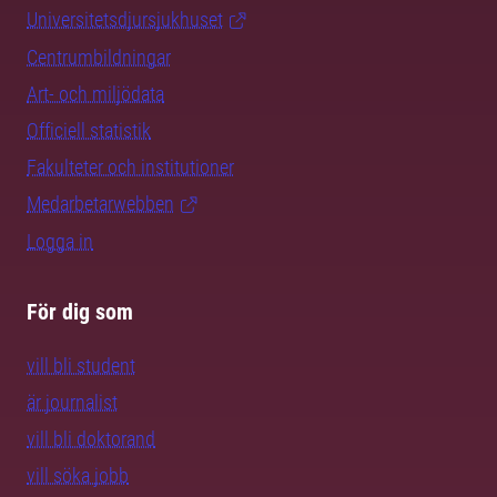
Universitetsdjursjukhuset
Centrumbildningar
Art- och miljödata
Officiell statistik
Fakulteter och institutioner
Medarbetarwebben
Logga in
För dig som
vill bli student
är journalist
vill bli doktorand
vill söka jobb