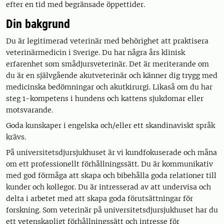
efter en tid med begränsade öppettider.
Din bakgrund
Du är legitimerad veterinär med behörighet att praktisera
veterinärmedicin i Sverige. Du har några års klinisk
erfarenhet som smådjursveterinär. Det är meriterande om
du är en självgående akutveterinär och känner dig trygg med
medicinska bedömningar och akutkirurgi. Likaså om du har
steg 1-kompetens i hundens och kattens sjukdomar eller
motsvarande.
Goda kunskaper i engelska och/eller ett skandinaviskt språk
krävs.
På universitetsdjursjukhuset är vi kundfokuserade och måna
om ett professionellt förhållningssätt. Du är kommunikativ
med god förmåga att skapa och bibehålla goda relationer till
kunder och kollegor. Du är intresserad av att undervisa och
delta i arbetet med att skapa goda förutsättningar för
forskning. Som veterinär på universitetsdjursjukhuset har du
ett vetenskapligt förhållningssätt och intresse för