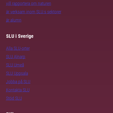
vill rapportera om naturen
är verksam inom SLU:s sektorer
är alumn
SLU i Sverige
Alla SLU-orter
SLU Alnarp
SLU Umeå
SLU Uppsala
Jobba på SLU
Kontakta SLU
Stöd SLU