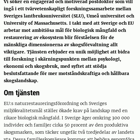
Vi söker en engagerad och motiverad postdoktor som vill
ingå i ett tvärvetenskapligt forskningssamarbete mellan
Sveriges lantbruksuniversitet (SLU), Umeå universitet och
University of Massachusetts. I takt med att Sverige och EU
arbetar mot ambitiösa mål för biologisk mångfald och
restaurering av ekosystem blir förståelsen för de
mänskliga dimensionerna av skogsförvaltning allt
viktigare. Tjänsten erbjuder en unik möjlighet att bidra
till forskning i skärningspunkten mellan psykologi,
ekonomi och skogsbruk, med syftet att stödja
beslutsfattande för mer motståndskraftiga och hållbara
skogslandskap.
Om tjänsten
EU:s naturrestaureringsförordning och Sveriges
miljökvalitetsmål ställer ökade krav på landskap med en
rikare biologisk mångfald. I Sverige äger omkring 300 000
individer och familjer cirka 50 procent av den produktiva
skogsmarken, som täcker ungefär två tredjedelar av landets
yta. Dessa familjeskogsägare kommer att behöva genomföra