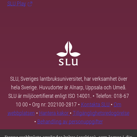
SLU Play
SLU, Sveriges lantbruksuniversitet, har verksamhet över
hela Sverige. Huvudorter är Alnarp, Uppsala och Umeå.
SLU är miljöcertifierat enligt ISO 14001. • Telefon: 018-67
10 00 • Org nr: 202100-2817 •
Kontakta SLU
•
Om
webbplatsen
•
Hantera kakor
•
Tillgänglighetsredogörelse
•
Behandling av personuppgifter