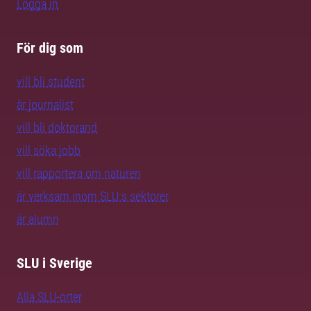
Logga in
För dig som
vill bli student
är journalist
vill bli doktorand
vill söka jobb
vill rapportera om naturen
är verksam inom SLU:s sektorer
är alumn
SLU i Sverige
Alla SLU-orter