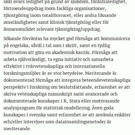
skäl avses ledighet på grund av sjukdom, föräldraledighet,
förtroendeuppdrag inom fackliga organisationer,
tjänstgöring inom totalförsvaret, eller andra liknande
omständigheter samt klinisk tjänstgöring eller för
ämnesområdet relevant tjänstgöring/uppdrag.
Sökande förväntas ha mycket god förmåga att kommunicera
på engelska, såväl i tal som i skrift, samt en tydlig
motivation att göra en akademisk karriär. Förmåga att
arbeta självständigt, ta egna initiativ och samarbeta
effektivt i tvärvetenskapliga och internationella
forskningsmiljöer är av stor betydelse. Meriterande är
dokumenterad förmåga att integrera beteendevetenskapliga
perspektiv i forskning om beslutsfattande, erfarenhet av att
skriva vetenskapliga manuskript samt avancerade och
dokumenterade kunskaper i R, Stata eller motsvarande
analysprogram för statistisk modellering. Även goda
kunskaper i svenska samt erfarenhet av att använda enkäter
och/eller intervjuer som datainsamlingsmetoder är
meriterande.