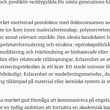
och prediktiv verktygslåda för nästa generations hå
d
ycket motiverad postdoktor med doktorsexamen so
te tre åren inom materialvetenskap, polymerveten
er annat relevant område. Den ideala kandidaten h
 polymerformulering och struktur-egenskapsförhå
modifiering och tvärbindning av biobaserade eller 
lim eller relaterade tillämpningar. Erfarenhet av 
eriseringstekniker är ett krav. Ett starkt intresse f
ödvändigt. Erfarenhet av modelleringsmetoder, dat
g tillämpad på material eller kemiska system är s
ha mycket god förmåga att kommunicera på engelska
mt en tydlig ambition att fortsätta en akademisk ka