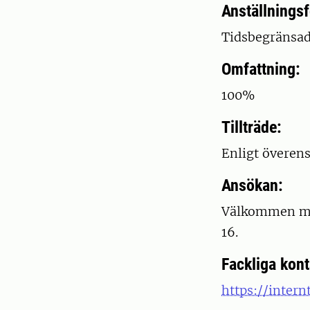
Anställnings
Tidsbegränsad
Omfattning:
100%
Tillträde:
Enligt överen
Ansökan:
Välkommen me
16.
Fackliga kon
https://intern