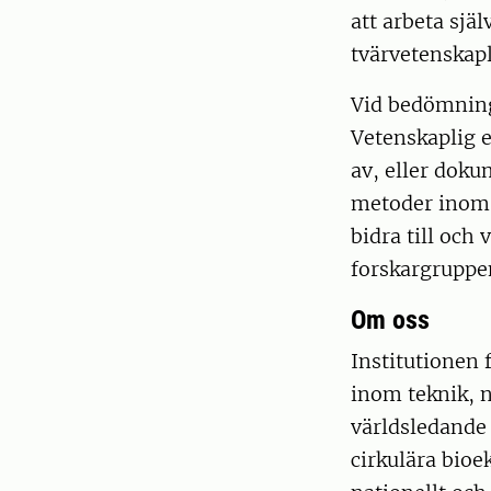
att arbeta själ
tvärvetenskapl
Vid bedömninge
Vetenskaplig 
av, eller doku
metoder inom 
bidra till och
forskargruppe
Om oss
Institutionen
inom teknik, 
världsledande 
cirkulära bio