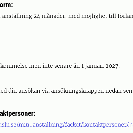
form:
 anställning 24 månader, med möjlighet till förlä
skommelse men inte senare än 1 januari 2027.
d din ansökan via ansökningsknappen nedan sen
taktpersoner:
t.slu.se/min-anstallning/facket/kontaktpersoner/