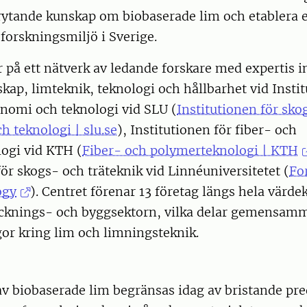
rytande kunskap om biobaserade lim och etablera 
forskningsmiljö i Sverige.
 på ett nätverk av ledande forskare med expertis 
ap, limteknik, teknologi och hållbarhet vid Instit
onomi och teknologi vid SLU (
Institutionen för sko
 teknologi | slu.se
), Institutionen för fiber- och
ogi vid KTH (
Fiber- och polymerteknologi | KTH
för skogs- och träteknik vid Linnéuniversitetet (
Fo
ogy
). Centret förenar 13 företag längs hela värd
cknings- och byggsektorn, vilka delar gemensam
or kring lim och limningsteknik.
v biobaserade lim begränsas idag av bristande pre