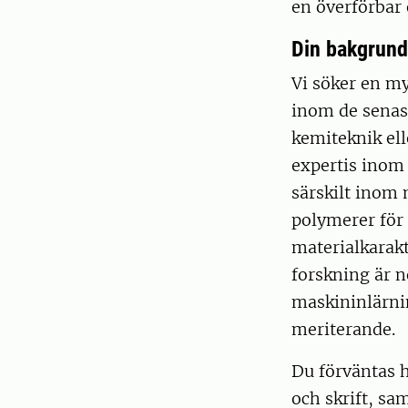
en överförbar 
Din bakgrun
Vi söker en m
inom de senas
kemiteknik ell
expertis inom
särskilt inom 
polymerer för 
materialkarakt
forskning är n
maskininlärnin
meriterande.
Du förväntas 
och skrift, sa