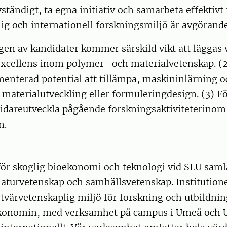
vständigt, ta egna initiativ och samarbeta effektivt 
ig och internationell forskningsmiljö är avgörande
n av kandidater kommer särskild vikt att läggas v
excellens inom polymer- och materialvetenskap. (2
menterad potential att tillämpa, maskininlärning 
materialutveckling eller formuleringdesign. (3) F
 vidareutveckla pågående forskningsaktiviteterinom
n.
 för skoglig bioekonomi och teknologi vid SLU sam
naturvetenskap och samhällsvetenskap. Institution
tvärvetenskaplig miljö för forskning och utbildni
ekonomin, med verksamhet på campus i Umeå och 