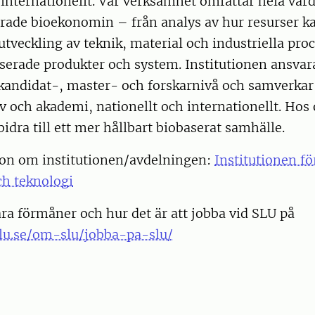
 internationellt. Vår verksamhet omfattar hela vä
rade bioekonomin – från analys av hur resurser k
 utveckling av teknik, material och industriella pro
serade produkter och system. Institutionen ansvara
 kandidat-, master- och forskarnivå och samverka
v och akademi, nationellt och internationellt. Hos
idra till ett mer hållbart biobaserat samhälle.
on om institutionen/avdelningen:
Institutionen fö
h teknologi
a förmåner och hur det är att jobba vid SLU på
lu.se/om-slu/jobba-pa-slu/