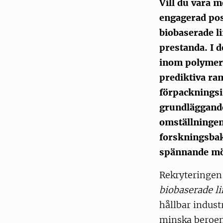
Vill du vara m
engagerad post
biobaserade l
prestanda. I 
inom polymerv
prediktiva ra
förpackningsi
grundläggande
omställningen
forskningsbak
spännande möjl
Rekryteringen
biobaserade l
hållbar indust
minska beroen