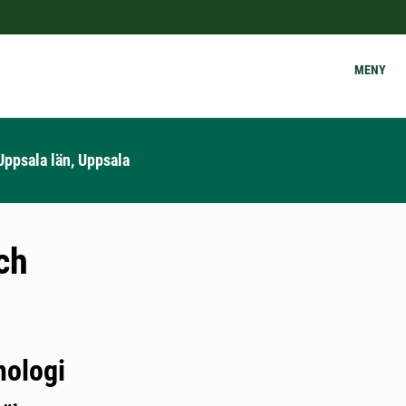
MENY
Uppsala län, Uppsala
ch
nologi