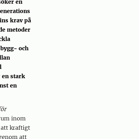
söker en
generations
ins krav på
nde metoder
ckla
 bygg- och
llan
l
 en stark
nst en
ör
trum inom
att kraftigt
 genom att