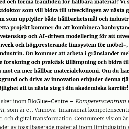
ed och forma framtiden för hållbara material? Vi 
doktor som vill bidra till utvecklingen av nästa 
im som uppfyller både hållbarhetsmål och industr
detta projekt kommer du att kombinera banbryta
etenskap och AI-driven modellering för att utve
mverk och högpresterande limsystem för möbel-,
ndustrin. Du kommer att arbeta i gränslandet me
 forskning och praktisk tillämpning och bidra til
 mot en mer hållbar materialekonomi. Om du har
grund och drivs av innovation erbjuder denna tjä
ighet att ta nästa steg i din akademiska karriär!
 sker inom BioGlue-Centre –
Kompetenscentrum f
im
, som är ett Vinnova-finansierat kompetenscen
ri och digital transformation. Centrumets vision är 
det av fossilbaserade material inom limindustrin