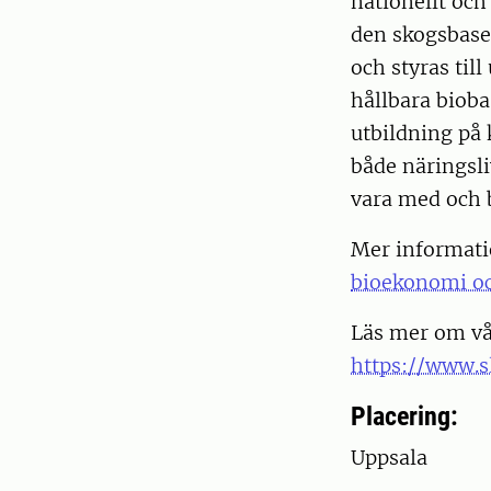
nationellt och
den skogsbase
och styras till
hållbara bioba
utbildning på
både näringsli
vara med och b
Mer informati
bioekonomi oc
Läs mer om vår
https://www.s
Placering:
Uppsala