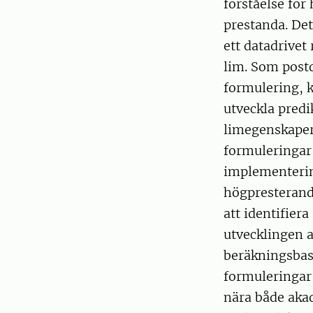
förståelse fö
prestanda. Det
ett datadrivet
lim. Som post
formulering, k
utveckla predi
limegenskaper.
formuleringar,
implementering
högpresterand
att identifie
utvecklingen 
beräkningsbas
formuleringar 
nära både akad