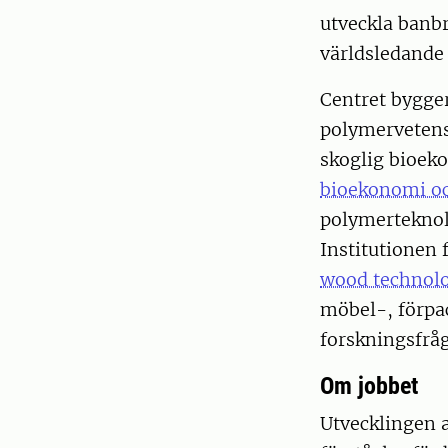
utveckla banb
världsledande 
Centret bygger
polymervetensk
skoglig bioek
bioekonomi och
polymerteknol
Institutionen 
wood technol
möbel-, förpa
forskningsfråg
Om jobbet
Utvecklingen a