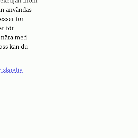
rdekedjan inom
an användas
cesser för
r för
r nära med
 oss kan du
r skoglig