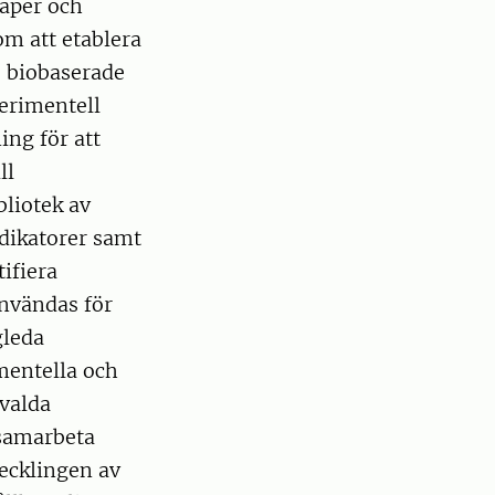
kaper och
om att etablera
e biobaserade
erimentell
ing för att
ll
bliotek av
dikatorer samt
ifiera
nvändas för
gleda
mentella och
tvalda
 samarbeta
vecklingen av