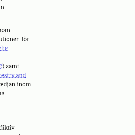
en
inom
utionen för
glig
) samt
restry and
ekedjan inom
ma
diktiv