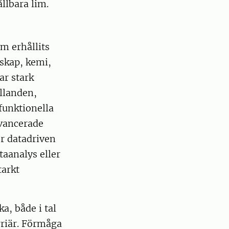
llbara lim.
m erhållits
skap, kemi,
ar stark
llanden,
funktionella
avancerade
ör datadriven
aanalys eller
tarkt
, både i tal
rriär. Förmåga