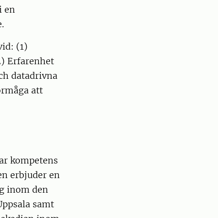
i en
.
id: (1)
) Erfarenhet
och datadrivna
örmåga att
lar kompetens
en erbjuder en
ng inom den
Uppsala samt