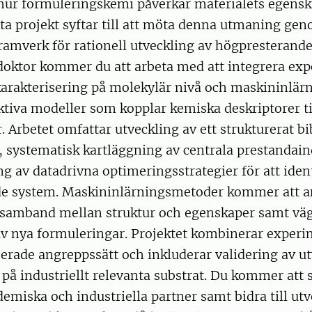
r hur formuleringskemi påverkar materialets egens
ta projekt syftar till att möta denna utmaning gen
 ramverk för rationell utveckling av högpresterand
doktor kommer du att arbeta med att integrera exp
arakterisering på molekylär nivå och maskininlärn
ktiva modeller som kopplar kemiska deskriptorer ti
 Arbetet omfattar utveckling av ett strukturerat bi
 systematisk kartläggning av centrala prestandain
 av datadrivna optimeringsstrategier för att ident
e system. Maskininlärningsmetoder kommer att a
ra samband mellan struktur och egenskaper samt vä
av nya formuleringar. Projektet kombinerar experi
erade angreppssätt och inkluderar validering av u
på industriellt relevanta substrat. Du kommer att
emiska och industriella partner samt bidra till ut