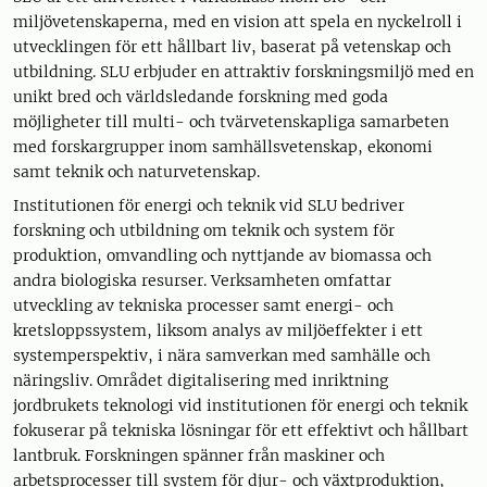
miljövetenskaperna, med en vision att spela en nyckelroll i
utvecklingen för ett hållbart liv, baserat på vetenskap och
utbildning. SLU erbjuder en attraktiv forskningsmiljö med en
unikt bred och världsledande forskning med goda
möjligheter till multi- och tvärvetenskapliga samarbeten
med forskargrupper inom samhällsvetenskap, ekonomi
samt teknik och naturvetenskap.
Institutionen för energi och teknik vid SLU bedriver
forskning och utbildning om teknik och system för
produktion, omvandling och nyttjande av biomassa och
andra biologiska resurser. Verksamheten omfattar
utveckling av tekniska processer samt energi- och
kretsloppssystem, liksom analys av miljöeffekter i ett
systemperspektiv, i nära samverkan med samhälle och
näringsliv. Området digitalisering med inriktning
jordbrukets teknologi vid institutionen för energi och teknik
fokuserar på tekniska lösningar för ett effektivt och hållbart
lantbruk. Forskningen spänner från maskiner och
arbetsprocesser till system för djur- och växtproduktion,