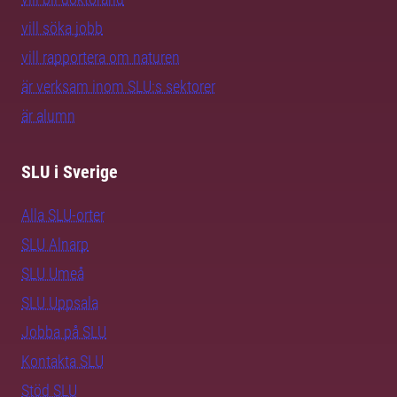
vill söka jobb
vill rapportera om naturen
är verksam inom SLU:s sektorer
är alumn
SLU i Sverige
Alla SLU-orter
SLU Alnarp
SLU Umeå
SLU Uppsala
Jobba på SLU
Kontakta SLU
Stöd SLU