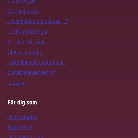
Studentwebb
SLU-biblioteket
Universitetsdjursjukhuset
Centrumbildningar
Art- och miljödata
Officiell statistik
Fakulteter och institutioner
Medarbetarwebben
Logga in
För dig som
vill bli student
är journalist
vill bli doktorand