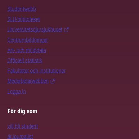
Studentwebb
SLU-biblioteket
Universitetsdjursjukhuset
Centrumbildningar
Art- och miljödata
Officiell statistik
Fakulteter och institutioner
Medarbetarwebben
Logga in
För dig som
vill bli student
är journalist