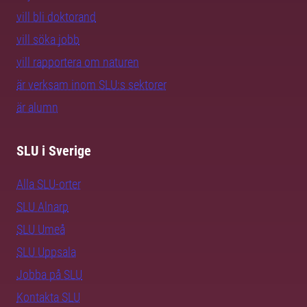
vill bli doktorand
vill söka jobb
vill rapportera om naturen
är verksam inom SLU:s sektorer
är alumn
SLU i Sverige
Alla SLU-orter
SLU Alnarp
SLU Umeå
SLU Uppsala
Jobba på SLU
Kontakta SLU