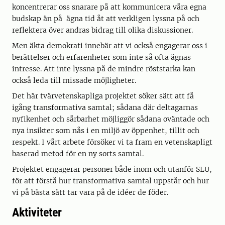
koncentrerar oss snarare på att kommunicera våra egna
budskap än på ägna tid åt att verkligen lyssna på och
reflektera över andras bidrag till olika diskussioner.
Men äkta demokrati innebär att vi också engagerar oss i
berättelser och erfarenheter som inte så ofta ägnas
intresse. Att inte lyssna på de mindre röststarka kan
också leda till missade möjligheter.
Det här tvärvetenskapliga projektet söker sätt att få
igång transformativa samtal; sådana där deltagarnas
nyfikenhet och sårbarhet möjliggör sådana oväntade och
nya insikter som nås i en miljö av öppenhet, tillit och
respekt. I vårt arbete försöker vi ta fram en vetenskapligt
baserad metod för en ny sorts samtal.
Projektet engagerar personer både inom och utanför SLU,
för att förstå hur transformativa samtal uppstår och hur
vi på bästa sätt tar vara på de idéer de föder.
Aktiviteter