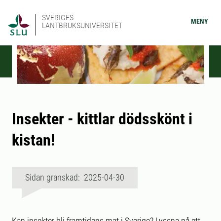
SVERIGES
MENY
LANTBRUKSUNIVERSITET
Insekter - kittlar dödsskönt i
kistan!
Sidan granskad: 2025-04-30
Kan insekter bli framtidens mat i Sverige? Lyssna på ett