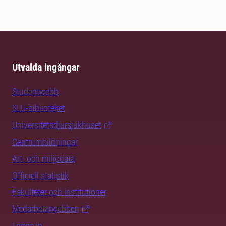
Utvalda ingångar
Studentwebb
SLU-biblioteket
Universitetsdjursjukhuset
Centrumbildningar
Art- och miljödata
Officiell statistik
Fakulteter och institutioner
Medarbetarwebben
Logga in