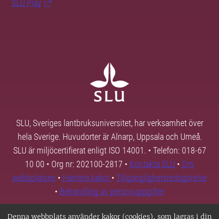
SLU Play
SLU, Sveriges lantbruksuniversitet, har verksamhet över
hela Sverige. Huvudorter är Alnarp, Uppsala och Umeå.
SLU är miljöcertifierat enligt ISO 14001. • Telefon: 018-67
10 00 • Org nr: 202100-2817 •
Kontakta SLU
•
Om
webbplatsen
•
Hantera kakor
•
Tillgänglighetsredogörelse
•
Behandling av personuppgifter
Denna webbplats använder kakor (cookies), som lagras i din