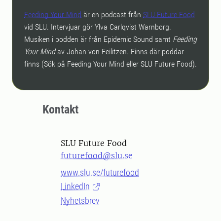
Feeding Your Mind
är en podcast från
SLU Future Food
vid SLU. Intervjuar gör Ylva Carlqvist Warnborg.
Musiken i podden är från Epidemic Sound samt
Feeding
Your Mind
av Johan von Feilitzen. Finns där poddar
finns (Sök på Feeding Your Mind eller SLU Future Food).
Kontakt
SLU Future Food
futurefood@slu.se
www.slu.se/futurefood
LinkedIn
Nyhetsbrev