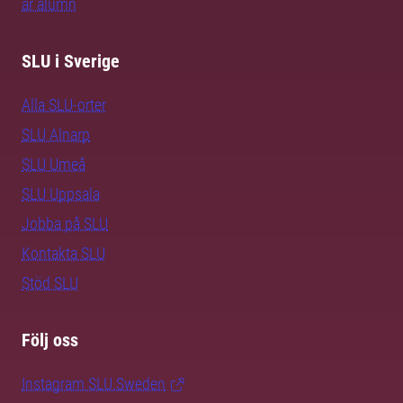
är alumn
SLU i Sverige
Alla SLU-orter
SLU Alnarp
SLU Umeå
SLU Uppsala
Jobba på SLU
Kontakta SLU
Stöd SLU
Följ oss
Instagram SLU.Sweden