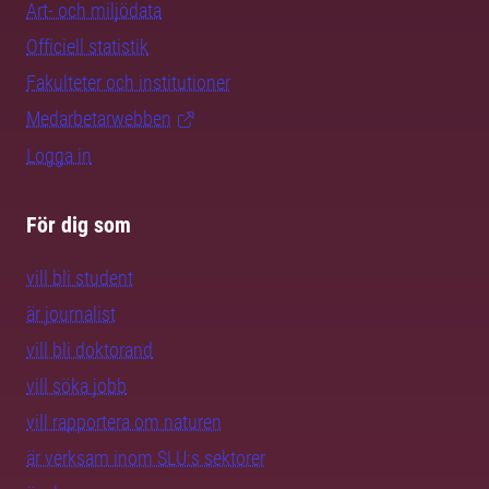
Art- och miljödata
Officiell statistik
Fakulteter och institutioner
Medarbetarwebben
Logga in
För dig som
vill bli student
är journalist
vill bli doktorand
vill söka jobb
vill rapportera om naturen
är verksam inom SLU:s sektorer