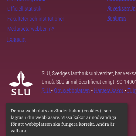
är verksam i
Officiell statistik
är alumn
Fakulteter och institutioner
Medarbetarwebben
Logga in
SLU, Sveriges lantbruksuniversitet, har verk
Umeå. SLU är miljöcertifierat enligt ISO 140
SLU
•
Om webbplatsen
•
Hantera kakor
•
Til
Denna webbplats använder kakor (cookies), som
lagras i din webbläsare. Vissa kakor är nödvändiga
för att webbplatsen ska fungera korrekt. Andra är
valbara.