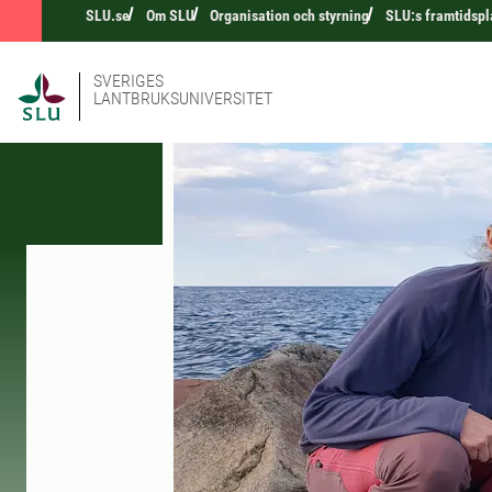
SLU.se
Om SLU
Organisation och styrning
SLU:s framtidspl
SVERIGES
LANTBRUKSUNIVERSITET