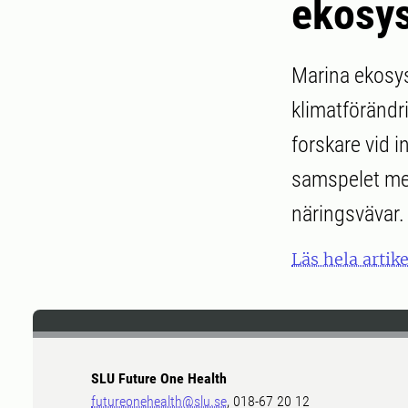
ekosy
Marina ekosys
klimatförändr
forskare vid i
samspelet mel
näringsvävar.
Läs hela artik
SLU Future One Health
futureonehealth@slu.se
, 018-67 20 12