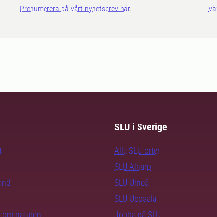
Prenumerera på vårt nyhetsbrev här.
vä
m
SLU i Sverige
t
Alla SLU-orter
SLU Alnarp
rand
SLU Umeå
SLU Uppsala
ra om naturen
Jobba på SLU