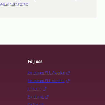
xter och ekosystem
Följ oss
Instagram SLU.Sweden
Instagram SLU.student
LinkedIn
Facebook
TikTok