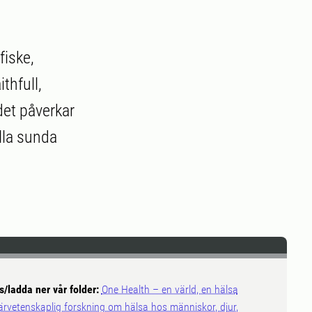
fiske,
thfull,
 det påverkar
lla sunda
s/ladda ner vår folder:
One Health – en värld, en hälsa
ärvetenskaplig forskning om hälsa hos människor, djur,