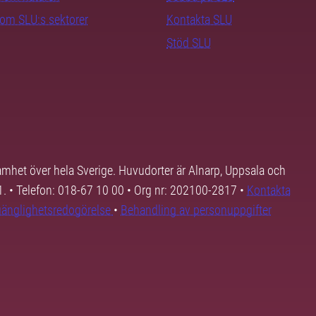
nom SLU:s sektorer
Kontakta SLU
Stöd SLU
samhet över hela Sverige. Huvudorter är Alnarp, Uppsala och
01. • Telefon: 018-67 10 00 • Org nr: 202100-2817 •
Kontakta
lgänglighetsredogörelse
•
Behandling av personuppgifter