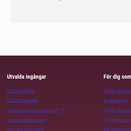
Utvalda ingångar
För dig so
Studentwebb
vill bli studen
SLU-biblioteket
är journalist
Universitetsdjursjukhuset
vill bli dokto
vill söka jobb
Centrumbildningar
vill rapporte
Art- och miljödata