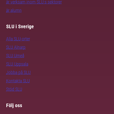
är verksam inom SLU:s sektorer
är alumn
SLU i Sverige
Alla SLU-orter
SLU Alnarp
SLU Umeå
SLU Uppsala
Jobba på SLU
Kontakta SLU
Stöd SLU
Följ oss