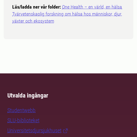
Läs/ladda ner vår folder:
One Health – en värld, en hälsa
Tvärvetenskaplig forskning om hälsa hos människor, djur,
växter och ekosystem
Utvalda ingångar
Studentwebb
SLU-biblioteket
Universitetsdjursjukhuset