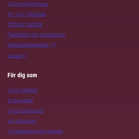
Centrumbildningar
Art- och miljödata
Officiell statistik
Fakulteter och institutioner
Medarbetarwebben
Logga in
För dig som
vill bli student
är journalist
vill bli doktorand
vill söka jobb
vill rapportera om naturen