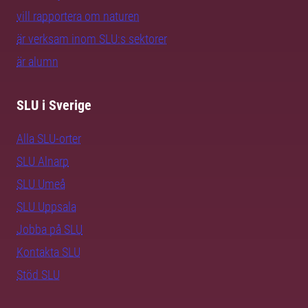
vill rapportera om naturen
är verksam inom SLU:s sektorer
är alumn
SLU i Sverige
Alla SLU-orter
SLU Alnarp
SLU Umeå
SLU Uppsala
Jobba på SLU
Kontakta SLU
Stöd SLU