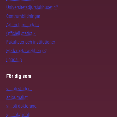
Universitetsdjursjukhuset
Centrumbildningar
Art- och miljödata
Officiell statistik
Fakulteter och institutioner
Medarbetarwebben
Logga in
För dig som
vill bli student
är journalist
vill bli doktorand
vill söka jobb