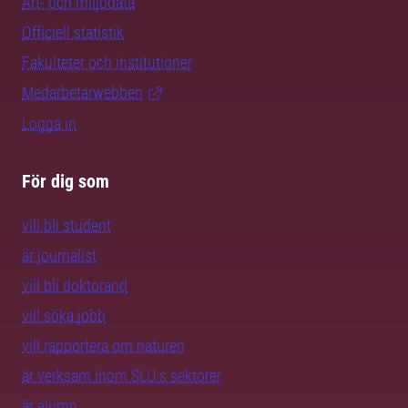
Art- och miljödata
Officiell statistik
Fakulteter och institutioner
Medarbetarwebben
Logga in
För dig som
vill bli student
är journalist
vill bli doktorand
vill söka jobb
vill rapportera om naturen
är verksam inom SLU:s sektorer
är alumn