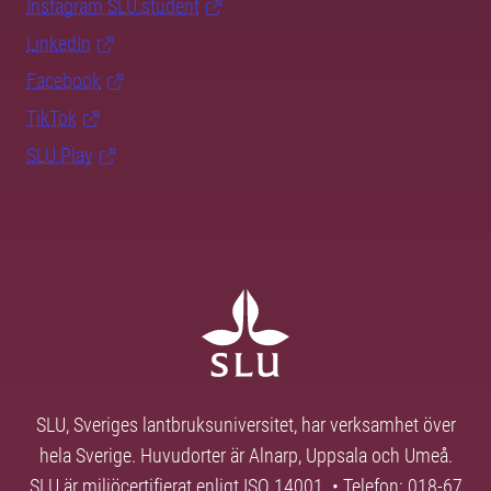
Instagram SLU.student
LinkedIn
Facebook
TikTok
SLU Play
SLU, Sveriges lantbruksuniversitet, har verksamhet över
hela Sverige. Huvudorter är Alnarp, Uppsala och Umeå.
SLU är miljöcertifierat enligt ISO 14001. • Telefon: 018-67