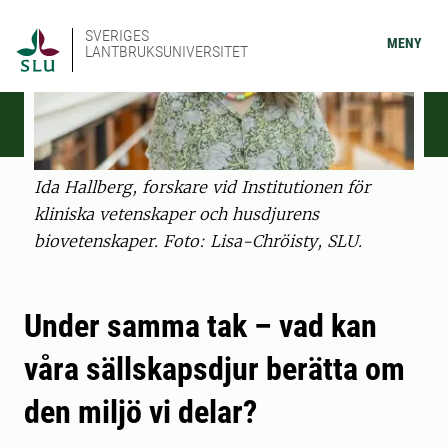
SVERIGES
MENY
LANTBRUKSUNIVERSITET
Ida Hallberg, forskare vid Institutionen för
kliniska vetenskaper och husdjurens
biovetenskaper. Foto: Lisa-Chröisty, SLU.
Under samma tak – vad kan
våra sällskapsdjur berätta om
den miljö vi delar?