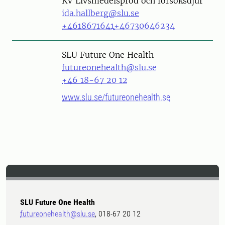
KV Livsmedelsprod och försöksdjur
ida.hallberg@slu.se
+4618671641
+46730646234
SLU Future One Health
futureonehealth@slu.se
+46 18-67 20 12
www.slu.se/futureonehealth.se
SLU Future One Health
futureonehealth@slu.se
, 018-67 20 12