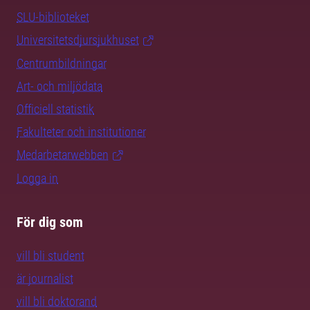
SLU-biblioteket
Universitetsdjursjukhuset
Centrumbildningar
Art- och miljödata
Officiell statistik
Fakulteter och institutioner
Medarbetarwebben
Logga in
För dig som
vill bli student
är journalist
vill bli doktorand