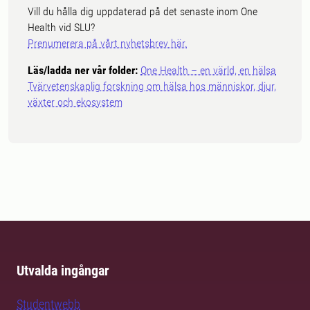
Vill du hålla dig uppdaterad på det senaste inom One
Health vid SLU?
Prenumerera på vårt nyhetsbrev här.
Läs/ladda ner vår folder:
One Health – en värld, en hälsa
Tvärvetenskaplig forskning om hälsa hos människor, djur,
växter och ekosystem
Utvalda ingångar
Studentwebb