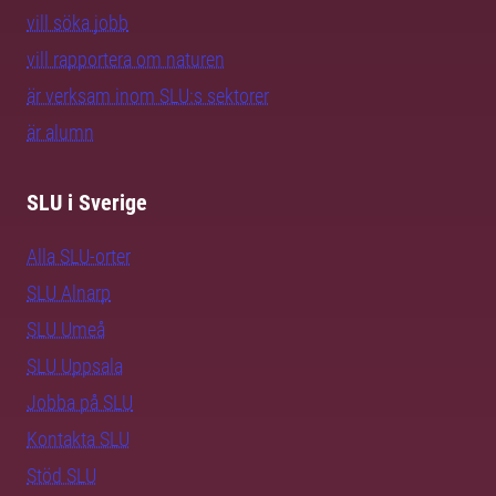
vill söka jobb
vill rapportera om naturen
är verksam inom SLU:s sektorer
är alumn
SLU i Sverige
Alla SLU-orter
SLU Alnarp
SLU Umeå
SLU Uppsala
Jobba på SLU
Kontakta SLU
Stöd SLU