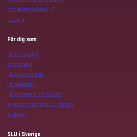
Medarbetarwebben
Logga in
För dig som
vill bli student
är journalist
vill bli doktorand
vill söka jobb
vill rapportera om naturen
är verksam inom SLU:s sektorer
är alumn
SLU i Sverige