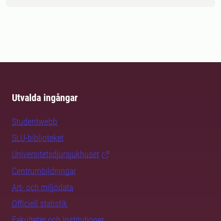
Utvalda ingångar
Studentwebb
SLU-biblioteket
Universitetsdjursjukhuset
Centrumbildningar
Art- och miljödata
Officiell statistik
Fakulteter och institutioner