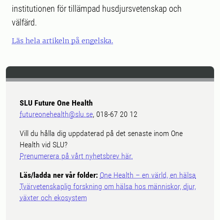
institutionen för tillämpad husdjursvetenskap och
välfärd.
Läs hela artikeln på engelska.
SLU Future One Health
futureonehealth@slu.se
, 018-67 20 12
Vill du hålla dig uppdaterad på det senaste inom One
Health vid SLU?
Prenumerera på vårt nyhetsbrev här.
Läs/ladda ner vår folder:
One Health – en värld, en hälsa
Tvärvetenskaplig forskning om hälsa hos människor, djur,
växter och ekosystem