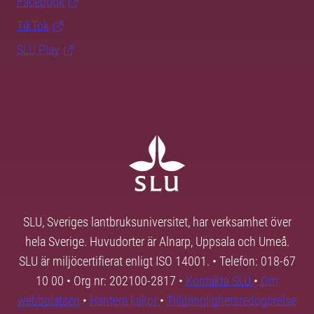
Facebook
TikTok
SLU Play
SLU, Sveriges lantbruksuniversitet, har verksamhet över
hela Sverige. Huvudorter är Alnarp, Uppsala och Umeå.
SLU är miljöcertifierat enligt ISO 14001. • Telefon: 018-67
10 00 • Org nr: 202100-2817 •
Kontakta SLU
•
Om
webbplatsen
•
Hantera kakor
•
Tillgänglighetsredogörelse