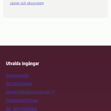
växter och ekosystem
Utvalda ingångar
Studentwebb
SLU-biblioteket
Universitetsdjursjukhuset
Centrumbildningar
Art- och miljödata