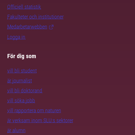
Officiell statistik
Fakulteter och institutioner
Medarbetarwebben
Logga in
För dig som
vill bli student
är journalist
vill bli doktorand
vill söka jobb
vill rapportera om naturen
är verksam inom SLU:s sektorer
är alumn