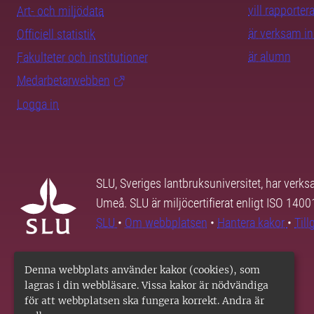
vill rapporte
Art- och miljödata
är verksam i
Officiell statistik
är alumn
Fakulteter och institutioner
Medarbetarwebben
Logga in
SLU, Sveriges lantbruksuniversitet, har verk
Umeå. SLU är miljöcertifierat enligt ISO 140
SLU
•
Om webbplatsen
•
Hantera kakor
•
Til
Denna webbplats använder kakor (cookies), som
lagras i din webbläsare. Vissa kakor är nödvändiga
för att webbplatsen ska fungera korrekt. Andra är