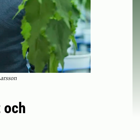
Larsson
t och