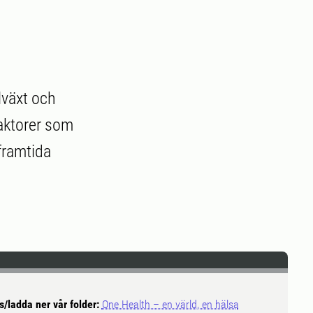
lväxt och
faktorer som
framtida
s/ladda ner vår folder:
One Health – en värld, en hälsa