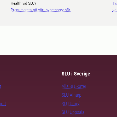
Health vid SLU?
Tv
Prenumerera på vårt nyhetsbrev här.
vä
m
SLU i Sverige
t
Alla SLU-orter
SLU Alnarp
rand
SLU Umeå
SLU Uppsala