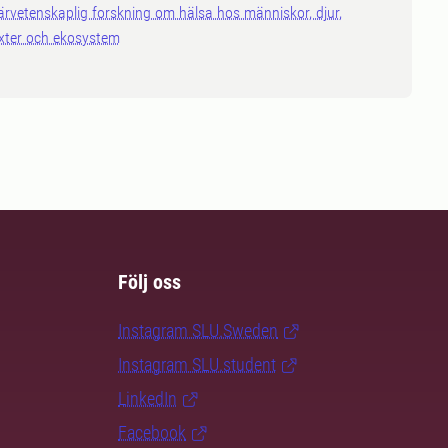
ärvetenskaplig forskning om hälsa hos människor, djur,
xter och ekosystem
Följ oss
Instagram SLU.Sweden
Instagram SLU.student
LinkedIn
Facebook