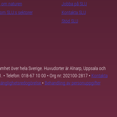
ra om naturen
Jobba på SLU
nom SLU:s sektorer
Kontakta SLU
Stöd SLU
samhet över hela Sverige. Huvudorter är Alnarp, Uppsala och
01. • Telefon: 018-67 10 00 • Org nr: 202100-2817 •
Kontakta
lgänglighetsredogörelse
•
Behandling av personuppgifter