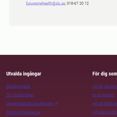
futureonehealth@slu.se
, 018-67 20 12
Utvalda ingångar
För dig so
Studentwebb
vill bli studen
SLU-biblioteket
är journalist
Universitetsdjursjukhuset
vill bli dokto
vill söka jobb
Centrumbildningar