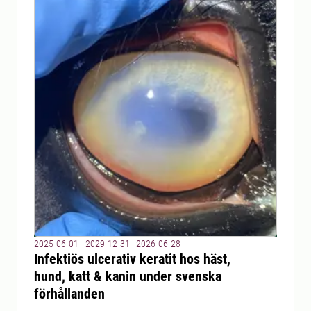
2025-06-01 - 2029-12-31
|
2026-06-28
Infektiös ulcerativ keratit hos häst,
hund, katt & kanin under svenska
förhållanden