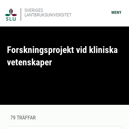
SVERIGES
MENY
LANTBRUKSUNIVERSITET
Forskningsprojekt vid kliniska
vetenskaper
Sökresultat
79 sökresultat hittades
79
TRÄFFAR