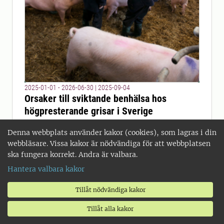
2025-01-01 - 2026-06-30
|
2025-09-04
Orsaker till sviktande benhälsa hos
högpresterande grisar i Sverige
Syftet med projektet är att undersöka
Denna webbplats använder kakor (cookies), som lagras i din
eventuella kopplingar mellan
webbläsare. Vissa kakor är nödvändiga för att webbplatsen
tillväxten hos grisar från avvänjning
ska fungera korrekt. Andra är valbara.
och fem veckor framåt och förekomst
Hantera valbara kakor
av exteriöra avvikelser på ffa
frambenen som uppkommer under
Tillåt nödvändiga kakor
senare delen av uppfödningen.
Tillåt alla kakor