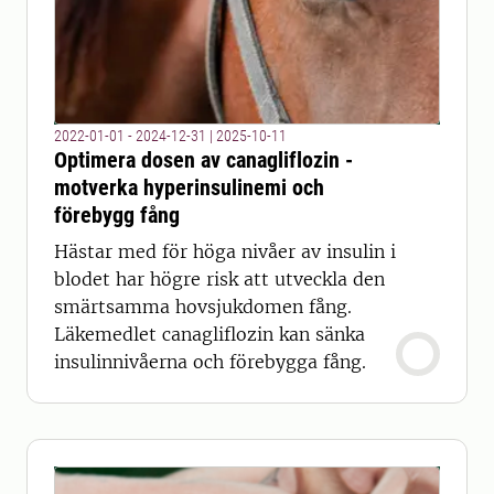
2022-01-01 - 2024-12-31
|
2025-10-11
Optimera dosen av canagliflozin -
motverka hyperinsulinemi och
förebygg fång
Hästar med för höga nivåer av insulin i
blodet har högre risk att utveckla den
smärtsamma hovsjukdomen fång.
Läkemedlet canagliflozin kan sänka
insulinnivåerna och förebygga fång.