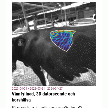
2026-04-01 - 2028-03-31
|
2026-04-27
Våmfyllnad, 3D datorseende och
korshälsa
Vi utvecklar teknik som använder 3D