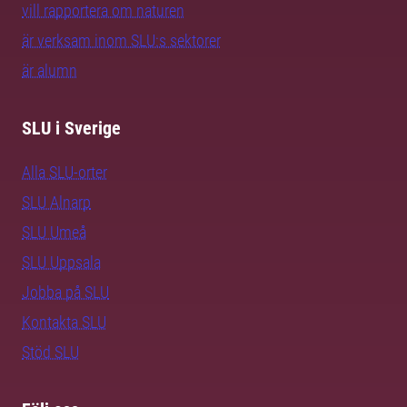
vill rapportera om naturen
är verksam inom SLU:s sektorer
är alumn
SLU i Sverige
Alla SLU-orter
SLU Alnarp
SLU Umeå
SLU Uppsala
Jobba på SLU
Kontakta SLU
Stöd SLU