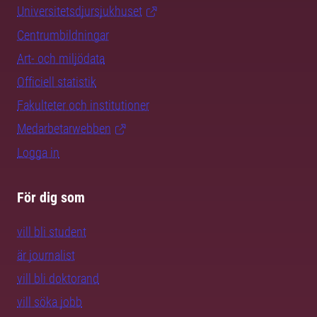
Universitetsdjursjukhuset
Centrumbildningar
Art- och miljödata
Officiell statistik
Fakulteter och institutioner
Medarbetarwebben
Logga in
För dig som
vill bli student
är journalist
vill bli doktorand
vill söka jobb