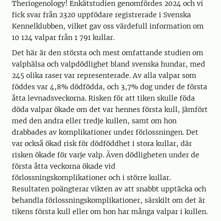
Theriogenology! Enkätstudien genomfördes 2024 och vi
fick svar från 2320 uppfödare registrerade i Svenska
Kennelklubben, vilket gav oss värdefull information om
10 124 valpar från 1 791 kullar.
Det här är den största och mest omfattande studien om
valphälsa och valpdödlighet bland svenska hundar, med
245 olika raser var representerade. Av alla valpar som
föddes var 4,8% dödfödda, och 3,7% dog under de första
åtta levnadsveckorna. Risken för att tiken skulle föda
döda valpar ökade om det var hennes första kull, jämfört
med den andra eller tredje kullen, samt om hon
drabbades av komplikationer under förlossningen. Det
var också ökad risk för dödföddhet i stora kullar, där
risken ökade för varje valp. Även dödligheten under de
första åtta veckorna ökade vid
förlossningskomplikationer och i större kullar.
Resultaten poängterar vikten av att snabbt upptäcka och
behandla förlossningskomplikationer, särskilt om det är
tikens första kull eller om hon har många valpar i kullen.