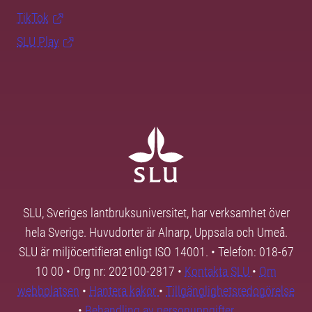
TikTok
SLU Play
SLU, Sveriges lantbruksuniversitet, har verksamhet över
hela Sverige. Huvudorter är Alnarp, Uppsala och Umeå.
SLU är miljöcertifierat enligt ISO 14001. • Telefon: 018-67
10 00 • Org nr: 202100-2817 •
Kontakta SLU
•
Om
webbplatsen
•
Hantera kakor
•
Tillgänglighetsredogörelse
•
Behandling av personuppgifter