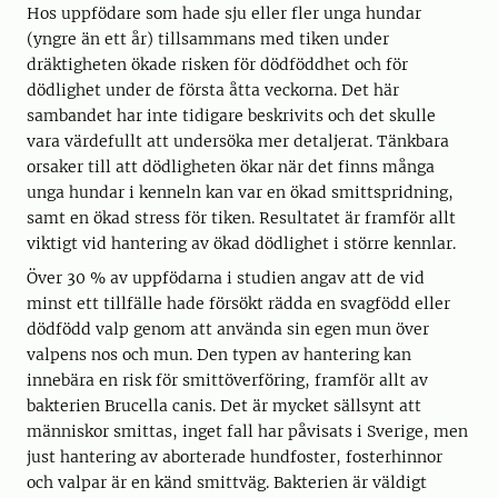
Hos uppfödare som hade sju eller fler unga hundar
(yngre än ett år) tillsammans med tiken under
dräktigheten ökade risken för dödföddhet och för
dödlighet under de första åtta veckorna. Det här
sambandet har inte tidigare beskrivits och det skulle
vara värdefullt att undersöka mer detaljerat. Tänkbara
orsaker till att dödligheten ökar när det finns många
unga hundar i kenneln kan var en ökad smittspridning,
samt en ökad stress för tiken. Resultatet är framför allt
viktigt vid hantering av ökad dödlighet i större kennlar.
Över 30 % av uppfödarna i studien angav att de vid
minst ett tillfälle hade försökt rädda en svagfödd eller
dödfödd valp genom att använda sin egen mun över
valpens nos och mun. Den typen av hantering kan
innebära en risk för smittöverföring, framför allt av
bakterien Brucella canis. Det är mycket sällsynt att
människor smittas, inget fall har påvisats i Sverige, men
just hantering av aborterade hundfoster, fosterhinnor
och valpar är en känd smittväg. Bakterien är väldigt