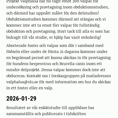
Projekt Valphälsa har nu tagit emot 200 valpar för
undersökning och provtagning inom obduktionsstudien,
och därmed har uppnått målet för den delstudien!
Obduktionsstudien kommer därmed att stängas och vi
kommer inte att ta emot fler valpar för fullständig
obduktion och provtagning. Stort tack till alla er som har
bidragit till vår studie, er hjälp har varit ovärderlig!
Aborterade foster och valpar som dör i samband med
födseln eller under de första 21 dagarna kommer under
en begränsad period att kunna skickas in för provtagning
för hundens herpesvirus och Brucella canis inom ett
mindre delprojekt. Dessa valpar kommer dock inte att
obduceras. Kontakt oss i forskargruppen på mailadressen
valphalsa@slu.se för med information om hur du skickar
in ett foster eller en valp.
2026-01-29
Resultatet av vår enkätstudie till uppfödare har
sammanställts och publicerats i tidskriften