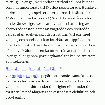
ovanlig i Sverige, med endast ett fåtal fall hos hundar
som har importerats till Sverige rapporterade. Hundavel
är dock i många aspekter internationell, i vår studie kom
34% av hanhundarna och 14% av tikarna ifrån andra
länder än Sverige. Resultatet visar att hantering av
aborterade foster, samt av svagfödda och dödfödda
valpar utan adekvat skyddsutrustning (till exempel
valpsug och handskar) kan innebära att uppfödaren
utsätts för risk att smittas av Brucella canis särskilt om
något av föräldradjuren kommer från annat land än
Sverige eller genom parningskontakter kan ha smittats
av infektionen.
Hela studien finns att läsa här
Vår
obduktionsstudie
pågår fortfarande. Kontakta oss på
valphalsa@slu.se om du är intresserad av att skicka in
valpar som har dött under dräktighet eller under de
första 21 levnadsdagarna för kostnadsfri obduktion och
provtagning.