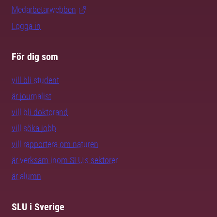
Medarbetarwebben
Logga in
För dig som
vill bli student
är journalist
vill bli doktorand
vill söka jobb
vill rapportera om naturen
är verksam inom SLU:s sektorer
är alumn
SLU i Sverige