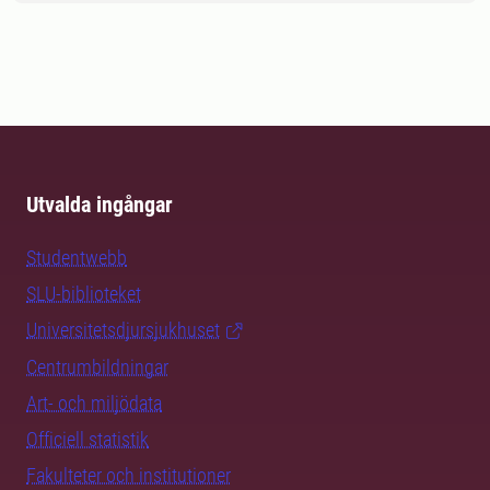
Utvalda ingångar
Studentwebb
SLU-biblioteket
Universitetsdjursjukhuset
Centrumbildningar
Art- och miljödata
Officiell statistik
Fakulteter och institutioner