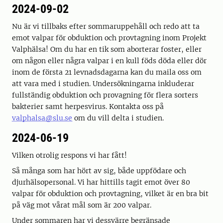
2024-09-02
Nu är vi tillbaks efter sommaruppehåll och redo att ta
emot valpar för obduktion och provtagning inom Projekt
Valphälsa! Om du har en tik som aborterar foster, eller
om någon eller några valpar i en kull föds döda eller dör
inom de första 21 levnadsdagarna kan du maila oss om
att vara med i studien. Undersökningarna inkluderar
fullständig obduktion och provagning för flera sorters
bakterier samt herpesvirus. Kontakta oss på
valphalsa@slu.se
om du vill delta i studien.
2024-06-19
Vilken otrolig respons vi har fått!
Så många som har hört av sig, både uppfödare och
djurhälsopersonal. Vi har hittills tagit emot över 80
valpar för obduktion och provtagning, vilket är en bra bit
på väg mot vårat mål som är 200 valpar.
Under sommaren har vi dessvärre begränsade