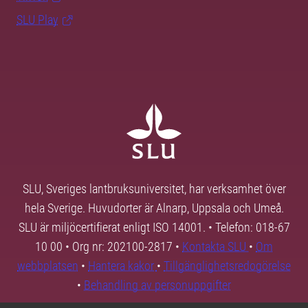
SLU Play
SLU, Sveriges lantbruksuniversitet, har verksamhet över
hela Sverige. Huvudorter är Alnarp, Uppsala och Umeå.
SLU är miljöcertifierat enligt ISO 14001. • Telefon: 018-67
10 00 • Org nr: 202100-2817 •
Kontakta SLU
•
Om
webbplatsen
•
Hantera kakor
•
Tillgänglighetsredogörelse
•
Behandling av personuppgifter