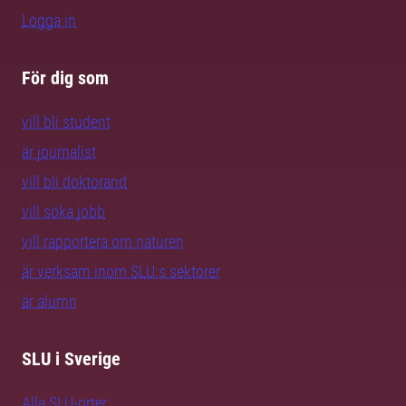
Logga in
För dig som
vill bli student
är journalist
vill bli doktorand
vill söka jobb
vill rapportera om naturen
är verksam inom SLU:s sektorer
är alumn
SLU i Sverige
Alla SLU-orter