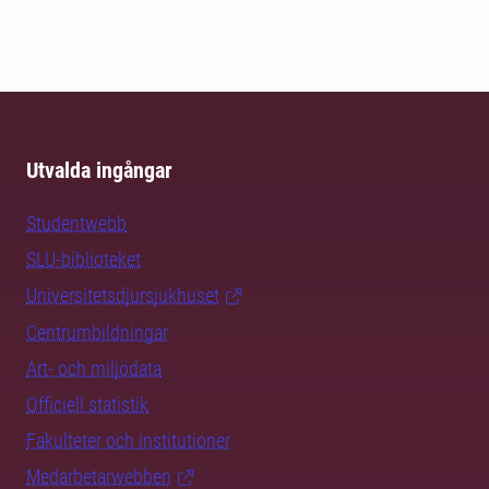
Utvalda ingångar
Studentwebb
SLU-biblioteket
Universitetsdjursjukhuset
Centrumbildningar
Art- och miljödata
Officiell statistik
Fakulteter och institutioner
Medarbetarwebben