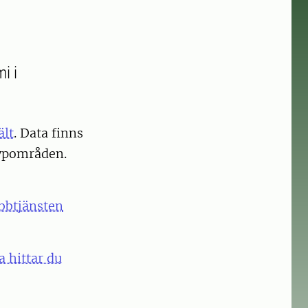
i i
ält
. Data finns
typområden.
bbtjänsten
 hittar du