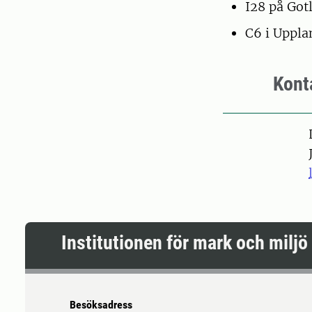
I28 på Got
C6 i Uppla
Kont
Pers
Institutionen för mark och miljö
Besöksadress