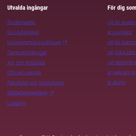
Utvalda ingångar
För dig so
Studentwebb
vill bli studen
SLU-biblioteket
är journalist
Universitetsdjursjukhuset
vill bli dokto
vill söka jobb
Centrumbildningar
vill rapporte
Art- och miljödata
är verksam i
Officiell statistik
är alumn
Fakulteter och institutioner
Medarbetarwebben
Logga in