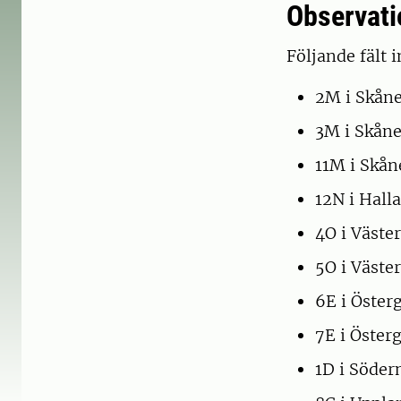
Observatio
Följande fält 
2M i Skån
3M i Skåne
11M i Skån
12N i Hall
4O i Väste
5O i Väste
6E i Öster
7E i Öster
1D i Söde