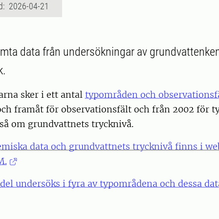
d: 2026-04-21
mta data från undersökningar av grundvattenkem
k.
rna sker i ett antal
typområden och observationsf
och framåt för observationsfält och från 2002 för 
så om grundvattnets trycknivå.
miska data och grundvattnets trycknivå finns i we
M.
el undersöks i fyra av typområdena och dessa data