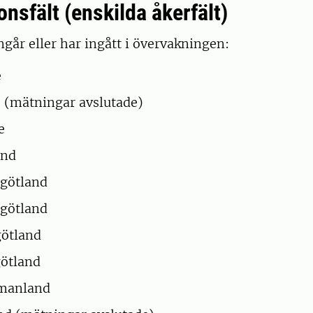
nsfält (enskilda åkerfält)
ingår eller har ingått i övervakningen:
e
 (mätningar avslutade)
e
and
rgötland
rgötland
götland
götland
rmanland