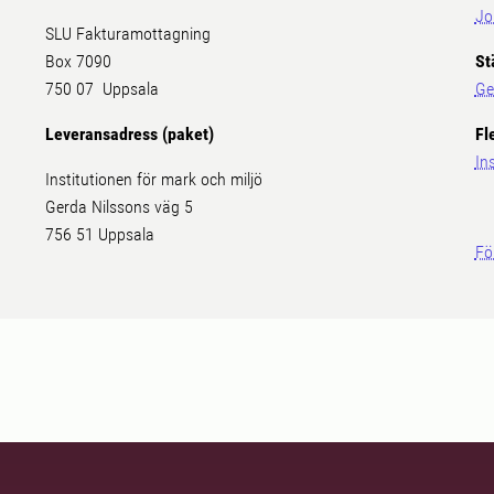
Jo
SLU Fakturamottagning
Box 7090
St
750 07 Uppsala
Ge
Leveransadress (paket)
Fl
In
Institutionen för mark och miljö
Gerda Nilssons väg 5
756 51 Uppsala
Fö