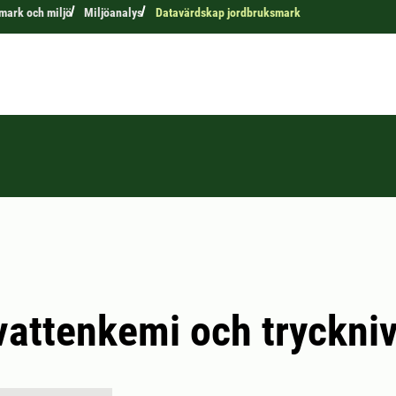
 mark och miljö
Miljöanalys
Datavärdskap jordbruksmark
attenkemi och tryckni