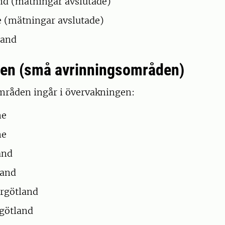
nd (mätningar avslutade)
e (mätningar avslutade)
land
en (små avrinningsområden)
mråden ingår i övervakningen:
ne
ne
and
land
ergötland
rgötland