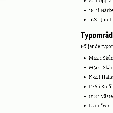
8C i Uppla
18T i Närk
16Z i Jämt
Typområd
Följande typo
M42 i Skå
M36 i Skå
N34 i Hall
F26 i Små
O18 i Väst
E21 i Öste