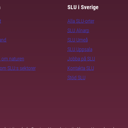
m
SLU i Sverige
t
Alla SLU-orter
SLU Alnarp
rand
SLU Umeå
SLU Uppsala
ra om naturen
Jobba på SLU
nom SLU:s sektorer
Kontakta SLU
Stöd SLU