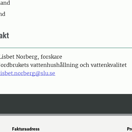
land
nd
akt
on
Lisbet Norberg, forskare
Jordbrukets vattenhushållning och vattenkvalitet
lisbet.norberg@slu.se
Fakturaadress
Pr