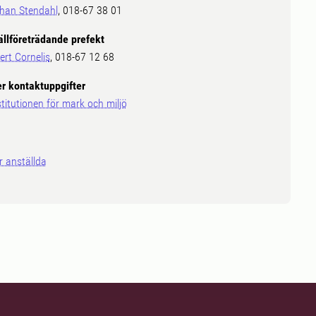
han Stendahl
, 018-67 38 01
ällföreträdande prefekt
ert Cornelis
, 018-67 12 68
er kontaktuppgifter
stitutionen för mark och miljö
r anställda