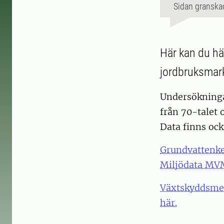
Sidan granska
Här kan du hä
jordbruksmar
Undersökninga
från 70-talet 
Data finns ock
Grundvattenke
Miljödata MV
Växtskyddsmed
här.