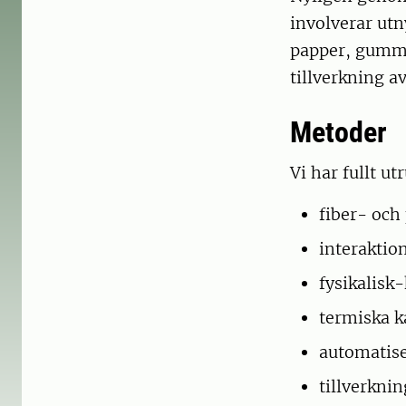
involverar utn
papper, gummi
tillverkning a
Metoder
Vi har fullt u
fiber- och 
interaktio
fysikalisk
termiska k
automatise
tillverkni