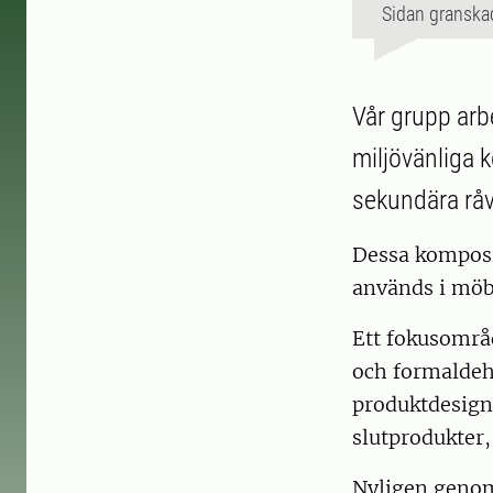
Sidan granska
Vår grupp arb
miljövänliga k
sekundära råv
Dessa komposit
används i möb
Ett fokusområd
och formaldeh
produktdesign
slutprodukter,
Nyligen genomf