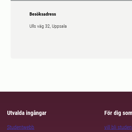
Besöksadress
Ulls väg 32, Uppsala
Utvalda ingångar
För dig so
Studentwebb
vill bli studen