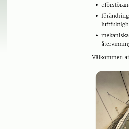
oförstöran
förändring
luftfuktig
mekaniska 
återvinnin
Välkommen att