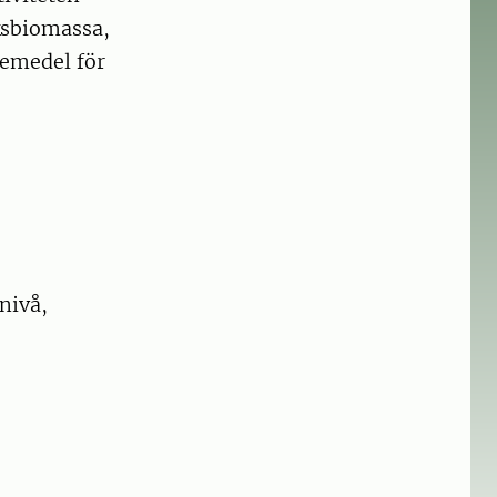
uksbiomassa,
demedel för
nivå,