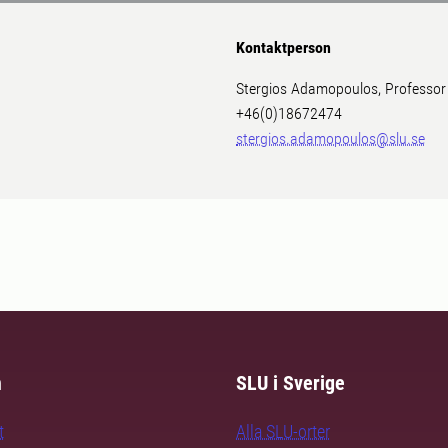
Kontaktperson
Stergios Adamopoulos, Professor
+46(0)18672474
stergios.adamopoulos@slu.se
m
SLU i Sverige
t
Alla SLU-orter