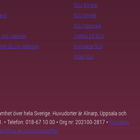
SLU Alnarp
rand
SLU Umeå
SLU Uppsala
ra om naturen
Jobba på SLU
nom SLU:s sektorer
Kontakta SLU
Stöd SLU
samhet över hela Sverige. Huvudorter är Alnarp, Uppsala och
01. • Telefon: 018-67 10 00 • Org nr: 202100-2817 •
Kontakta
andling av personuppgifter