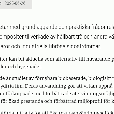
d: 2025-06-26
etar med grundläggande och praktiska frågor relat
ompositer tillverkade av hållbart trä och andra väx
aror och industriella fibrösa sidoströmmar.
er kan bli aktuella som alternativ till nuvarande
ler och byggnader.
e är studiet av förnybara biobaserade, biologiskt
ydfria lim. Deras användning gör att vi kan uppnå
er förknippade med förbättrade återvinningsmöjli
 för ökad prestanda och förbättrad miljöprofil för 
örda initiativ för att öka resursanvändningseffekt