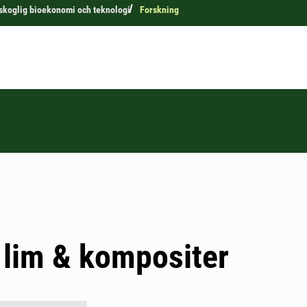
r skoglig bioekonomi och teknologi
Forskning
, lim & kompositer