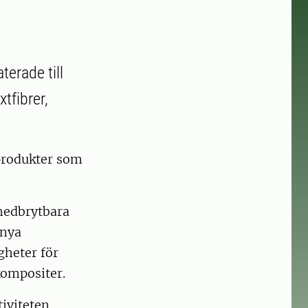
erade till
tfibrer,
 produkter som
 nedbrytbara
 nya
gheter för
kompositer.
iviteten