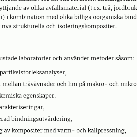
yttjande av olika avfallsmaterial (t.ex. trä, jordbr
) i kombination med olika billiga oorganiska bin
v nya strukturella och isoleringskompositer.
trustade laboratorier och använder metoder såsom:
partikelstorleksanalyser,
n mellan trävävnader och lim på makro- och mikro
-kemiska egenskaper,
arakteriseringar,
rad bindningsutvärdering,
ng av kompositer med varm- och kallpressning,