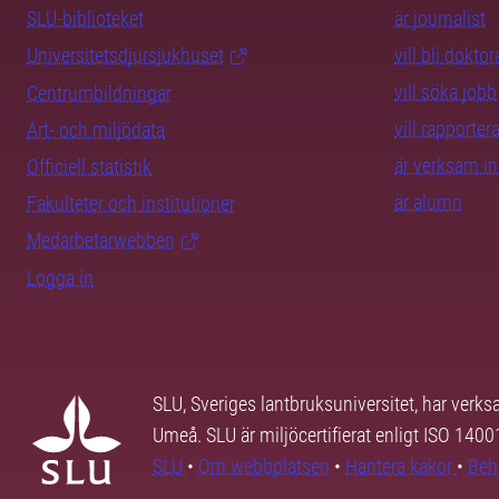
SLU-biblioteket
är journalist
Universitetsdjursjukhuset
vill bli dokto
vill söka jobb
Centrumbildningar
vill rapporte
Art- och miljödata
är verksam i
Officiell statistik
är alumn
Fakulteter och institutioner
Medarbetarwebben
Logga in
SLU, Sveriges lantbruksuniversitet, har verk
Umeå. SLU är miljöcertifierat enligt ISO 140
SLU
•
Om webbplatsen
•
Hantera kakor
•
Beh