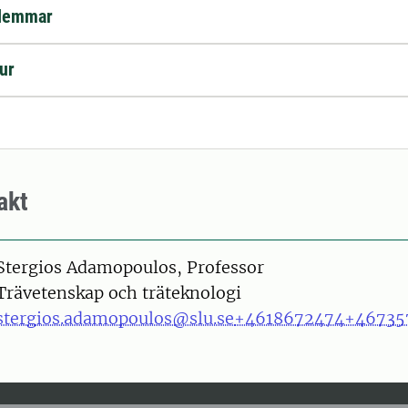
lemmar
tur
akt
on
Stergios Adamopoulos, Professor
Trävetenskap och träteknologi
stergios.adamopoulos@slu.se
+4618672474
+46735