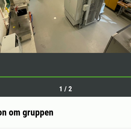
1
/
2
on om gruppen