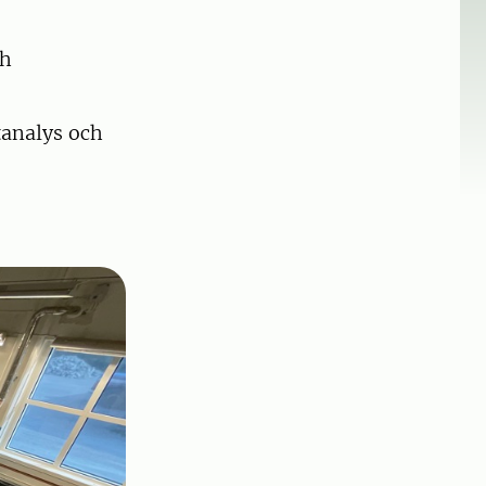
ch
tanalys och