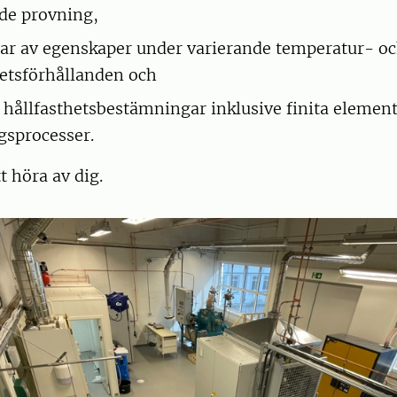
de provning,
ar av egenskaper under varierande temperatur- o
hetsförhållanden och
hållfasthetsbestämningar inklusive finita elemen
gsprocesser.
 höra av dig.