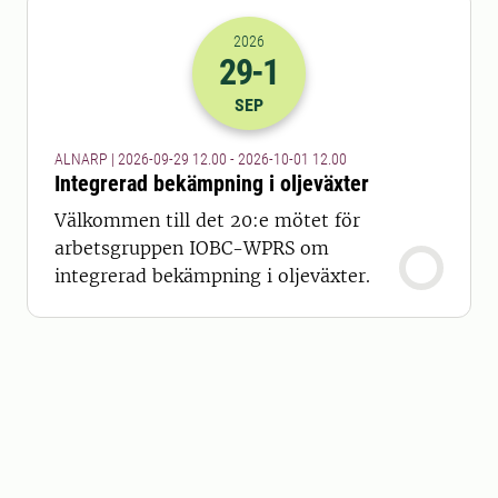
2026
29
-1
2026-29-09 10:00
till
2026-01-10 10
SEP
ALNARP | 2026-09-29 12.00 - 2026-10-01 12.00
Integrerad bekämpning i oljeväxter
Välkommen till det 20:e mötet för
arbetsgruppen IOBC-WPRS om
integrerad bekämpning i oljeväxter.