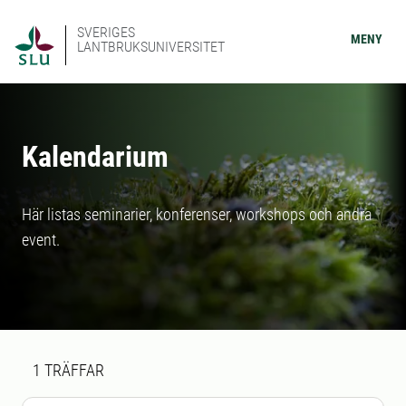
SVERIGES
MENY
LANTBRUKSUNIVERSITET
Kalendarium
Här listas seminarier, konferenser, workshops och andra
event.
Sökresultat
1 sökresultat hittades
1
TRÄFFAR