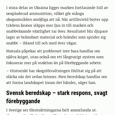
I stora delar av Ukraina ligger marken fortfarande full av
oexploderad ammunition, vilket gör många
skogsområden omöjliga att nå. När artillerield bryter upp
trädens kronor släpps mer ljus in till marken och
snabbväxande växtlighet tar över. Resultatet blir djupare
lager av brännbart material och bränder som sprider sig
snabbt – ibland till och med över vägar.
Matsala påpekar att problemet inte bara handlar om
själva kriget, utan också om ett långvarigt system som
fokuserar mer på reaktion än på förebyggande arbete.
– Historiskt har skogsförvaltningen förlitat sig på att
släcka när det redan brinner. Men beredskap handlar om
att forma landskapet innan det händer, säger han.
Svensk beredskap – stark respons, svagt
förebyggande
I Sverige ser förutsättningarna helt annorlunda ut.