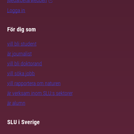
Medarbetarwebben
Logga in
För dig som
vill bli student
är journalist
vill bli doktorand
vill söka jobb
vill rapportera om naturen
är verksam inom SLU:s sektorer
är alumn
SLU i Sverige