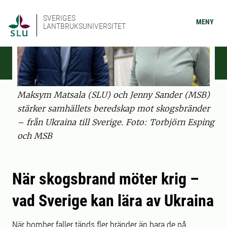
SVERIGES
MENY
LANTBRUKSUNIVERSITET
Maksym Matsala (SLU) och Jenny Sander (MSB)
stärker samhällets beredskap mot skogsbränder
– från Ukraina till Sverige. Foto: Torbjörn Esping
och MSB
När skogsbrand möter krig –
vad Sverige kan lära av Ukraina
När bomber faller tänds fler bränder än bara de på