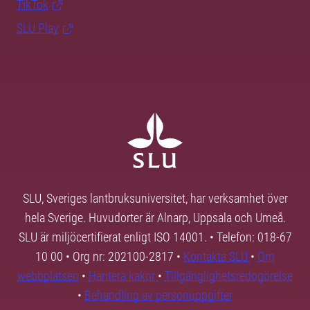
TikTok
SLU Play
SLU, Sveriges lantbruksuniversitet, har verksamhet över
hela Sverige. Huvudorter är Alnarp, Uppsala och Umeå.
SLU är miljöcertifierat enligt ISO 14001. • Telefon: 018-67
10 00 • Org nr: 202100-2817 •
Kontakta SLU
•
Om
webbplatsen
•
Hantera kakor
•
Tillgänglighetsredogörelse
•
Behandling av personuppgifter