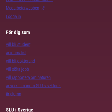
Medarbetarwebben
Logga in
För dig som
vill bli student
är journalist
vill bli doktorand
vill söka jobb
vill rapportera om naturen
är verksam inom SLU:s sektorer
är alumn
SLU i Sverige