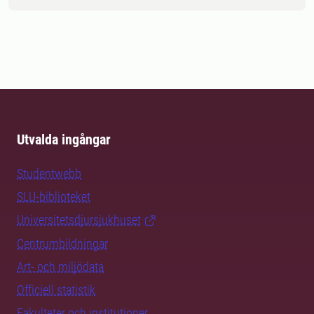
Utvalda ingångar
Studentwebb
SLU-biblioteket
Universitetsdjursjukhuset
Centrumbildningar
Art- och miljödata
Officiell statistik
Fakulteter och institutioner