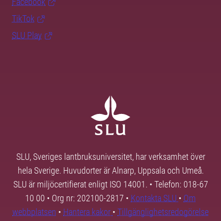
Facebook
TikTok
SLU Play
SLU, Sveriges lantbruksuniversitet, har verksamhet över
hela Sverige. Huvudorter är Alnarp, Uppsala och Umeå.
SLU är miljöcertifierat enligt ISO 14001. • Telefon: 018-67
10 00 • Org nr: 202100-2817 •
Kontakta SLU
•
Om
webbplatsen
•
Hantera kakor
•
Tillgänglighetsredogörelse