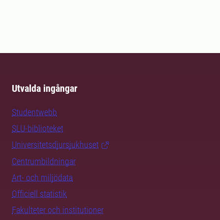
Utvalda ingångar
Studentwebb
SLU-biblioteket
Universitetsdjursjukhuset
Centrumbildningar
Art- och miljödata
Officiell statistik
Fakulteter och institutioner