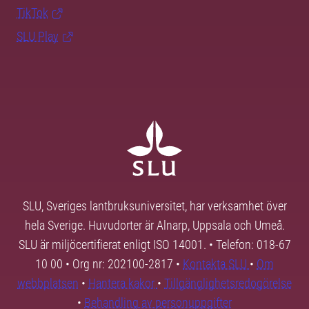
TikTok
SLU Play
SLU, Sveriges lantbruksuniversitet, har verksamhet över
hela Sverige. Huvudorter är Alnarp, Uppsala och Umeå.
SLU är miljöcertifierat enligt ISO 14001. • Telefon: 018-67
10 00 • Org nr: 202100-2817 •
Kontakta SLU
•
Om
webbplatsen
•
Hantera kakor
•
Tillgänglighetsredogörelse
•
Behandling av personuppgifter