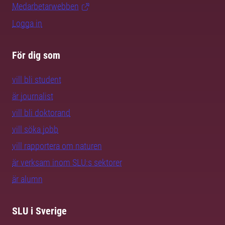
Medarbetarwebben
Logga in
För dig som
vill bli student
är journalist
vill bli doktorand
vill söka jobb
vill rapportera om naturen
är verksam inom SLU:s sektorer
är alumn
SLU i Sverige