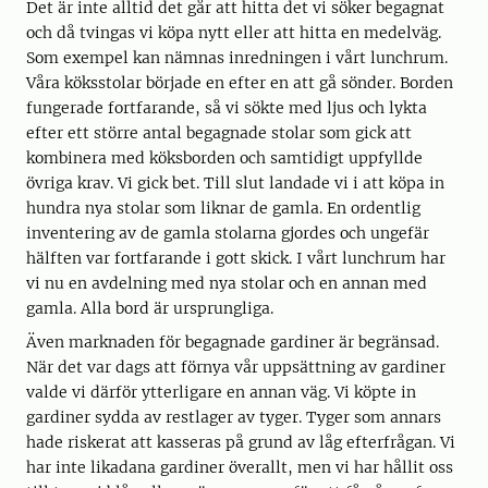
Det är inte alltid det går att hitta det vi söker begagnat
och då tvingas vi köpa nytt eller att hitta en medelväg.
Som exempel kan nämnas inredningen i vårt lunchrum.
Våra köksstolar började en efter en att gå sönder. Borden
fungerade fortfarande, så vi sökte med ljus och lykta
efter ett större antal begagnade stolar som gick att
kombinera med köksborden och samtidigt uppfyllde
övriga krav. Vi gick bet. Till slut landade vi i att köpa in
hundra nya stolar som liknar de gamla. En ordentlig
inventering av de gamla stolarna gjordes och ungefär
hälften var fortfarande i gott skick. I vårt lunchrum har
vi nu en avdelning med nya stolar och en annan med
gamla. Alla bord är ursprungliga.
Även marknaden för begagnade gardiner är begränsad.
När det var dags att förnya vår uppsättning av gardiner
valde vi därför ytterligare en annan väg. Vi köpte in
gardiner sydda av restlager av tyger. Tyger som annars
hade riskerat att kasseras på grund av låg efterfrågan. Vi
har inte likadana gardiner överallt, men vi har hållit oss