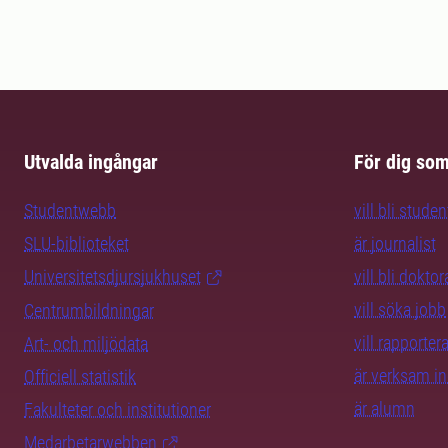
Utvalda ingångar
För dig so
Studentwebb
vill bli studen
SLU-biblioteket
är journalist
Universitetsdjursjukhuset
vill bli dokto
vill söka jobb
Centrumbildningar
vill rapporte
Art- och miljödata
är verksam i
Officiell statistik
är alumn
Fakulteter och institutioner
Medarbetarwebben