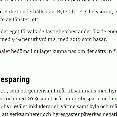
n:
Enligt underhållsplan. Byte till LED-belysning, e
te av fönster, etc.
 det eget förvaltade fastighetsbeståndet ökade en
5 med 9 % per uthyrd m2, med 2019 som basår.
ålet bedöms i nuläget kunna nås om det sätts in fl
besparing
 SLU, som ett gemensamt mål tillsammans med hy
s och med 2019 som basår, energibespara med mi
U hyr. Målet inkluderar el, värme samt kyla och m
 att verksamheter och hyresgäster påverkas negati