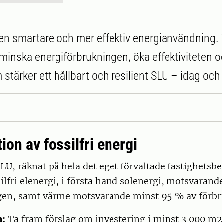
r en smartare och mer effektiv energianvändning.
 minska energiförbrukningen, öka effektiviteten o
stärker ett hållbart och resilient SLU – idag och
ion av fossilfri energi
SLU, räknat på hela det eget förvaltade fastighetsb
ilfri elenergi, i första hand solenergi, motsvaran
gen, samt värme motsvarande minst 95 % av förbr
n:
Ta fram förslag om investering i minst 3 000 m2 