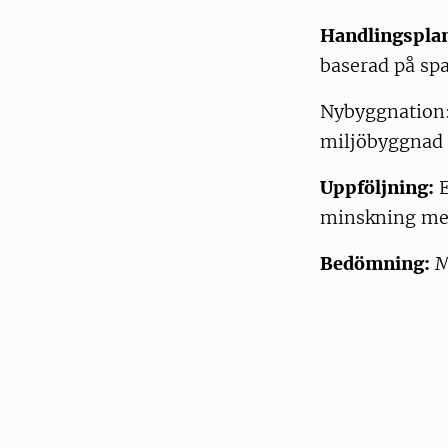
Handlingspla
baserad på sp
Nybyggnation:
miljöbyggnad s
Uppföljning:
minskning med
Bedömning:
M