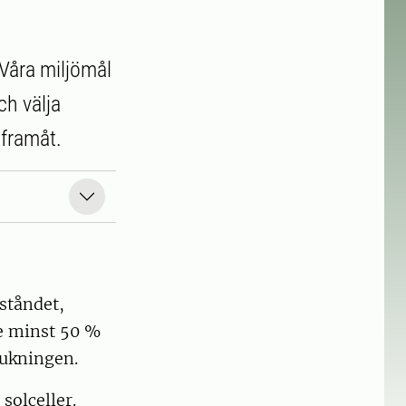
 Våra miljömål
ch välja
 framåt.
eståndet,
de minst 50 %
ukningen.
solceller.