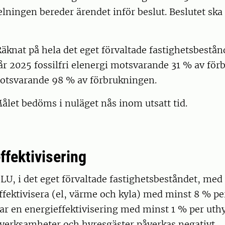
lningen bereder ärendet inför beslut. Beslutet ska 
äknat på hela det eget förvaltade fastighetsbestån
r 2025 fossilfri elenergi motsvarande 31 % av för
otsvarande 98 % av förbrukningen.
ålet bedöms i nuläget nås inom utsatt tid.
ffektivisering
SLU, i det eget förvaltade fastighetsbeståndet, me
ffektivisera (el, värme och kyla) med minst 8 % p
ar en energieffektivisering med minst 1 % per uth
 verksamheter och hyresgäster påverkas negativt.