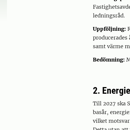
Fastighetsavde
ledningsråd.
Uppföljning:
R
producerades å
samt värme m
Bedömning:
M
2. Energie
Till 2027 ska 
basår, energie
vilket motsvar
Detta utan att