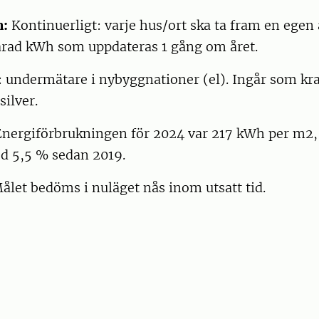
n:
Kontinuerligt: varje hus/ort ska ta fram en egen 
arad kWh som uppdateras 1 gång om året.
 undermätare i nybyggnationer (el). Ingår som kra
ilver.
Energiförbrukningen för 2024 var 217 kWh per m2, 
 5,5 % sedan 2019.
ålet bedöms i nuläget nås inom utsatt tid.