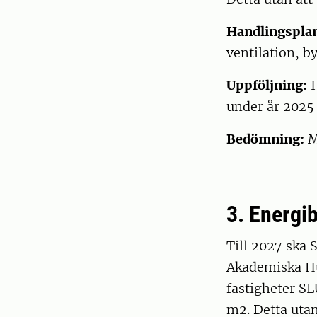
Handlingspla
ventilation, by
Uppföljning:
I
under år 202
Bedömning:
M
3. Energi
Till 2027 ska
Akademiska Hu
fastigheter SL
m2. Detta utan