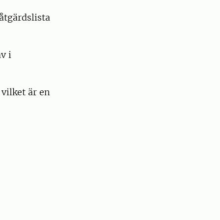
åtgärdslista
v i
vilket är en