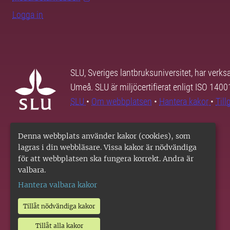
Logga in
SLU, Sveriges lantbruksuniversitet, har verk
Umeå. SLU är miljöcertifierat enligt ISO 140
SLU
•
Om webbplatsen
•
Hantera kakor
•
Til
Denna webbplats använder kakor (cookies), som
lagras i din webbläsare. Vissa kakor är nödvändiga
för att webbplatsen ska fungera korrekt. Andra är
valbara.
Hantera valbara kakor
Tillåt nödvändiga kakor
Tillåt alla kakor