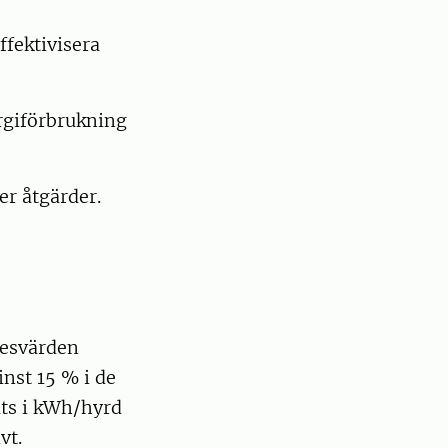
ffektivisera
ergiförbrukning
er åtgärder.
resvärden
nst 15 % i de
äts i kWh/hyrd
vt.