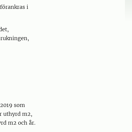
förankras i
det,
brukningen,
d 2019 som
er uthyrd m2,
yrd m2 och år.