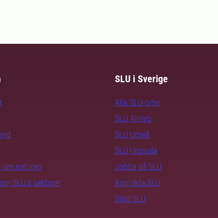
m
SLU i Sverige
t
Alla SLU-orter
SLU Alnarp
rand
SLU Umeå
SLU Uppsala
ra om naturen
Jobba på SLU
nom SLU:s sektorer
Kontakta SLU
Stöd SLU