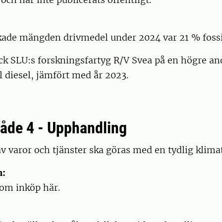
kade mängden drivmedel under 2024 var 21 % fossil
ck SLU:s forskningsfartyg R/V Svea på en högre an
ll diesel, jämfört med år 2023.
de 4 - Upphandling
v varor och tjänster ska göras med en tydlig klim
n:
nom inköp här.