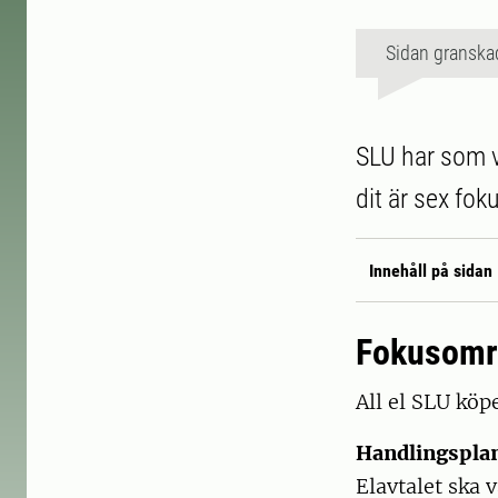
Sidan granska
SLU har som v
dit är sex fo
Innehåll på sidan
Fokusområ
All el SLU köp
Handlingspla
Elavtalet ska v