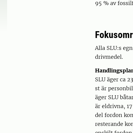
95 % av fossil
Fokusomr
Alla SLU:s egn
drivmedel.
Handlingspla
SLU äger ca 230
st är personbi
äger SLU båtar
är eldrivna, 1
del fordon kom
resterande ko
enskilt fordon 