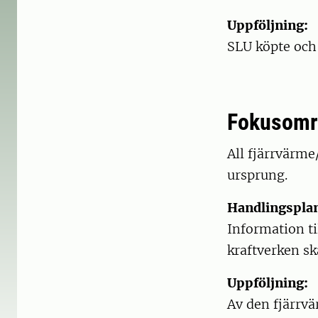
Uppföljning:
SLU köpte och
Fokusområ
All fjärrvärme
ursprung.
Handlingspla
Information t
kraftverken s
Uppföljning:
Av den fjärrv