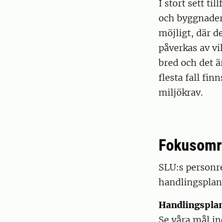
I stort sett ti
och byggnader 
möjligt, där d
påverkas av vi
bred och det ä
flesta fall fin
miljökrav.
Fokusområ
SLU:s personr
handlingsplan
Handlingspla
Se våra mål in