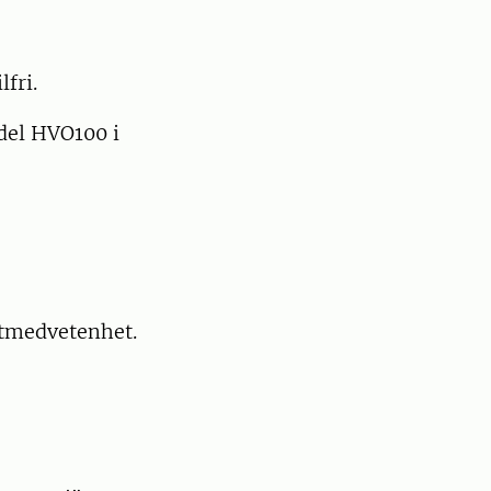
fri.
del HVO100 i
atmedvetenhet.