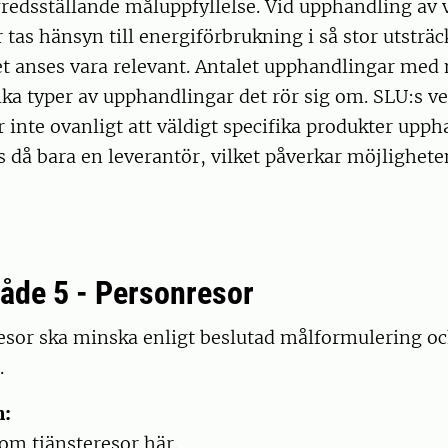
llfredsställande måluppfyllelse. Vid upphandling av 
tas hänsyn till energiförbrukning i så stor utsträ
et anses vara relevant. Antalet upphandlingar med 
lka typer av upphandlingar det rör sig om. SLU:s v
r inte ovanligt att väldigt specifika produkter upph
ns då bara en leverantör, vilket påverkar möjligheten
de 5 - Personresor
esor ska minska enligt beslutad målformulering o
.
n:
om tjänsteresor här.