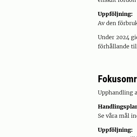
Uppföljning:
Av den förbru
Under 2024 gi
förhållande ti
Fokusområ
Upphandling a
Handlingspla
Se våra mål i
Uppföljning: