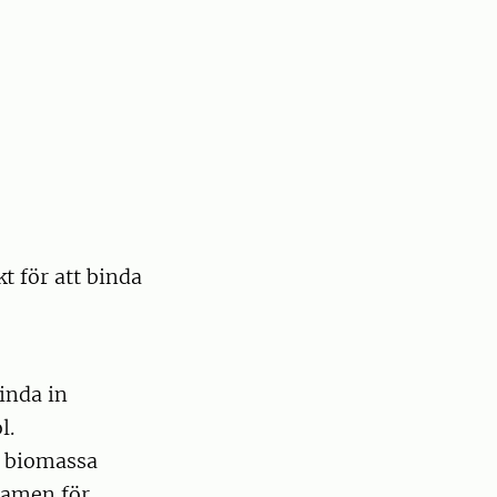
t för att binda
inda in
l.
v biomassa
ramen för