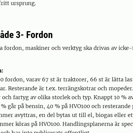
fritt ursprung.
åde 3- Fordon
a fordon, maskiner och verktyg ska drivas av icke-f
n:
 fordon, varav 67 st är traktorer, 66 st är lätta la
lar. Resterande är t.ex. terrängskotrar och mopede
 och fartyg av olika storlek och typ. Knappt 10 % a
7 % går på bensin, 40 % på HVO100 och resterande p
mer avyttras, en del bytas ut till el, biogas eller e
mmer köras på HVO100. Handlingsplanerna är specif
och har inte publicerats offentligt.