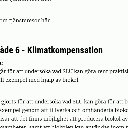
nom tjänsteresor här.
åde 6 - Klimatkompensation
n:
går för att undersöka vad SLU kan göra rent praktisk
till exempel med hjälp av biokol.
 gjorts för att undersöka vad SLU kan göra för att b
l exempel genom att tillverka och omhänderta bioko
isar att det finns möjlighet att producera biokol a
rksamheter, samt att biokolen kan användas inom 