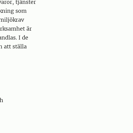
varor, tjänster
ckning som
miljökrav
erksamhet är
andlas. I de
 att ställa
ch