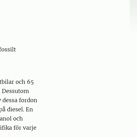
ossilt
stbilar och 65
r. Dessutom
v dessa fordon
å diesel. En
tanol och
ika för varje