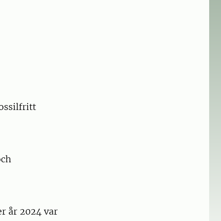
i.
ssilfritt
och
r år 2024 var