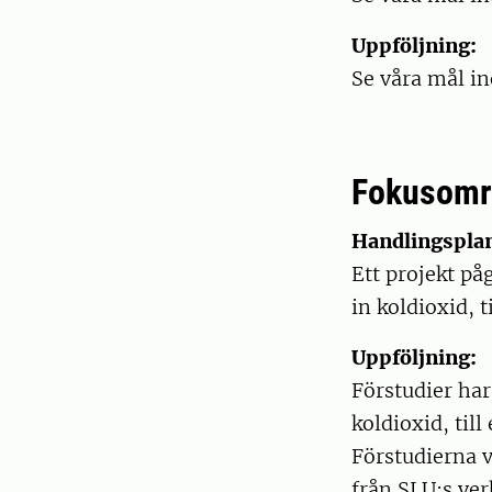
Uppföljning:
Se våra mål i
Fokusomr
Handlingspla
Ett projekt på
in koldioxid, 
Uppföljning:
Förstudier har
koldioxid, til
Förstudierna v
från SLU:s ve