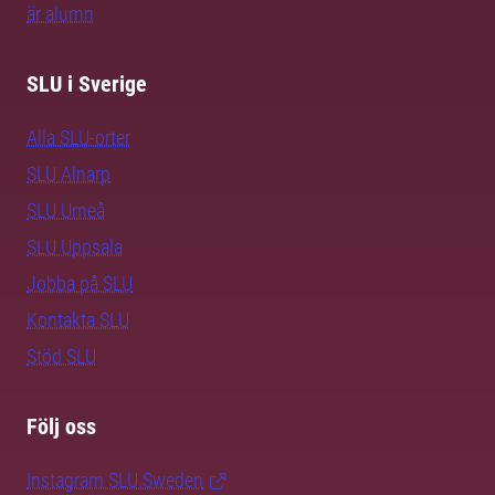
är alumn
SLU i Sverige
Alla SLU-orter
SLU Alnarp
SLU Umeå
SLU Uppsala
Jobba på SLU
Kontakta SLU
Stöd SLU
Följ oss
Instagram SLU.Sweden