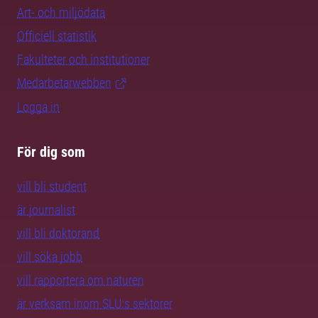
Art- och miljödata
Officiell statistik
Fakulteter och institutioner
Medarbetarwebben
Logga in
För dig som
vill bli student
är journalist
vill bli doktorand
vill söka jobb
vill rapportera om naturen
är verksam inom SLU:s sektorer