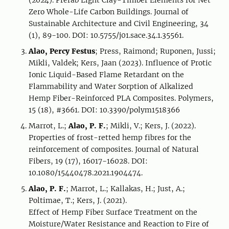
(2024). Prefab Light Clay-Timber Elements for Net
Zero Whole-Life Carbon Buildings. Journal of
Sustainable Architecture and Civil Engineering, 34
(1), 89−100. DOI: 10.5755/j01.sace.34.1.35561.
Alao, Percy Festus
; Press, Raimond; Ruponen, Jussi;
Mikli, Valdek; Kers, Jaan (2023). Influence of Protic
Ionic Liquid-Based Flame Retardant on the
Flammability and Water Sorption of Alkalized
Hemp Fiber-Reinforced PLA Composites. Polymers,
15 (18), #3661. DOI: 10.3390/polym1518366
Marrot, L.;
Alao, P. F.
; Mikli, V.; Kers, J. (2022).
Properties of frost-retted hemp fibres for the
reinforcement of composites. Journal of Natural
Fibers, 19 (17), 16017−16028. DOI:
10.1080/15440478.2021.1904474.
Alao, P. F.
; Marrot, L.; Kallakas, H.; Just, A.;
Poltimae, T.; Kers, J. (2021).
Effect of Hemp Fiber Surface Treatment on the
Moisture/Water Resistance and Reaction to Fire of