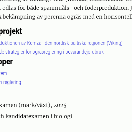
 odlas för både spannmåls- och foderproduktion. J
 bekämpning av perenna ogräs med en horisontell 
projekt
oduktionen av Kernza i den nordisk-baltiska regionen (Viking)
e strategier för ogräsreglering i bevarandejordbruk
pper
stem
h reglering
amen (mark/växt), 2025
h kandidatexamen i biologi