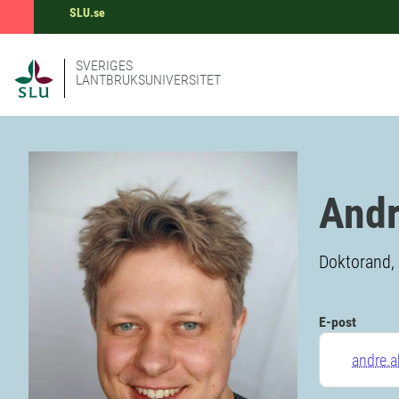
SLU.se
SVERIGES
LANTBRUKSUNIVERSITET
And
Doktorand, 
E-post
andre.