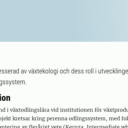
sserad av växtekologi och dess roll i utveckling
ngssystem.
ion
nd i växtodlingslära vid institutionen för växtprod
ojekt kretsar kring perenna odlingssystem, med fo
tering av flerårigt vete (Kernza, Intermediate wh