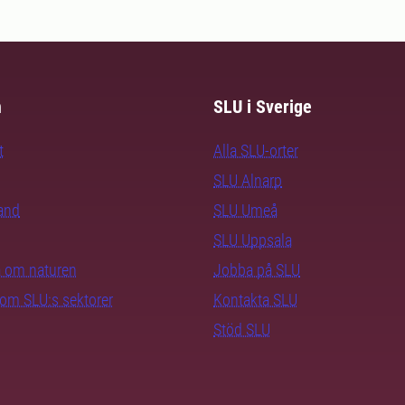
m
SLU i Sverige
t
Alla SLU-orter
SLU Alnarp
rand
SLU Umeå
SLU Uppsala
ra om naturen
Jobba på SLU
nom SLU:s sektorer
Kontakta SLU
Stöd SLU