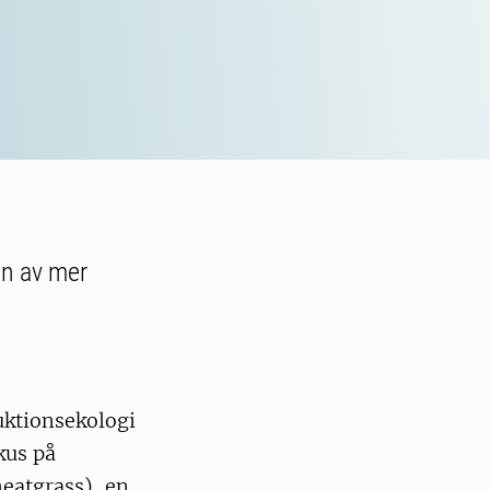
en av mer
uktionsekologi
kus på
eatgrass), en