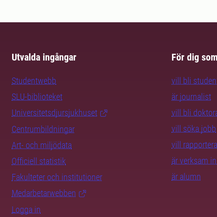
Utvalda ingångar
För dig so
Studentwebb
vill bli studen
SLU-biblioteket
är journalist
Universitetsdjursjukhuset
vill bli dokto
vill söka jobb
Centrumbildningar
vill rapporte
Art- och miljödata
är verksam i
Officiell statistik
är alumn
Fakulteter och institutioner
Medarbetarwebben
Logga in