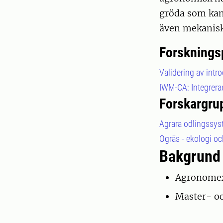
gröda som kan
även mekanisk
Forsknings
Validering av intr
IWM-CA: Integrerad
Forskargru
Agrara odlingssy
Ogräs - ekologi oc
Bakgrund
Agronomex
Master- oc