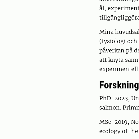
ål, experiment
tillgängliggör
Mina huvudsakl
(fysiologi och
påverkan på de
att knyta sam
experimentell
Forskning
PhD: 2023, Uni
salmon. Prim
MSc: 2019, No
ecology of the