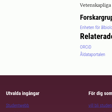
Vetenskapliga
Forskargru
Enheten för ålbiol
Relaterad
ORCiD
Åldataportalen
Utvalda ingångar
För dig so
Studentwebb
vill bli studen