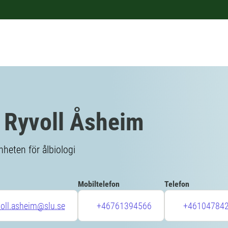
k Ryvoll Åsheim
nheten för ålbiologi
Mobiltelefon
Telefon
yvoll.asheim@slu.se
+46761394566
+46104784