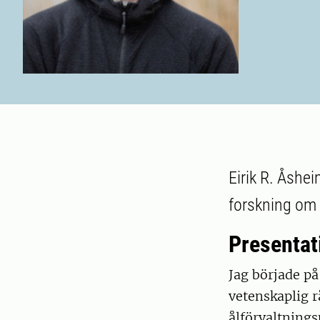
Eirik R. Åsh
forskning om 
Presentat
Jag började p
vetenskaplig r
ålförvaltning