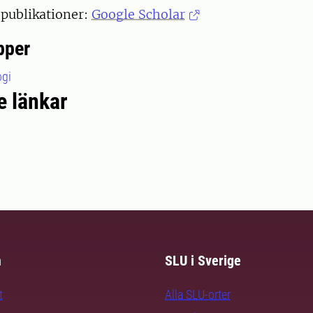
 publikationer:
Google Scholar
pper
ogi
e länkar
m
SLU i Sverige
t
Alla SLU-orter