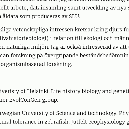
ellt arbete, datainsamling samt utveckling av nya s
a åldata som produceras av SLU.
iga vetenskapliga intressen kretsar kring djurs f
 livshistoriebiologi) i relation till ekologi och män
n naturliga miljön. Jag är också intresserad av att 
man forskning på övergripande beståndsbedömni
 organismbaserad forskning.
veristy of Helsinki. Life history biology and geneti
mer EvolConGen group.
rwegian University of Science and technology. Phy
rmal tolerance in zebrafish. Jutfelt ecophysiology 