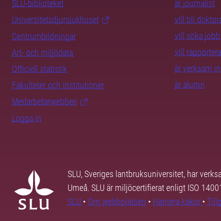
SLU-biblioteket
är journalist
Universitetsdjursjukhuset
vill bli dokto
vill söka jobb
Centrumbildningar
vill rapporte
Art- och miljödata
är verksam i
Officiell statistik
är alumn
Fakulteter och institutioner
Medarbetarwebben
Logga in
SLU, Sveriges lantbruksuniversitet, har verk
Umeå. SLU är miljöcertifierat enligt ISO 140
SLU
•
Om webbplatsen
•
Hantera kakor
•
Til