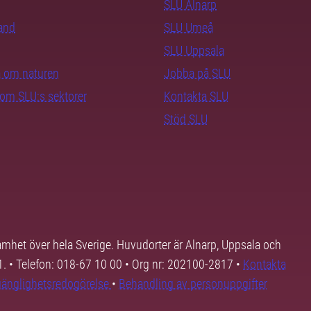
SLU Alnarp
rand
SLU Umeå
SLU Uppsala
ra om naturen
Jobba på SLU
nom SLU:s sektorer
Kontakta SLU
Stöd SLU
samhet över hela Sverige. Huvudorter är Alnarp, Uppsala och
01. • Telefon: 018-67 10 00 • Org nr: 202100-2817 •
Kontakta
lgänglighetsredogörelse
•
Behandling av personuppgifter