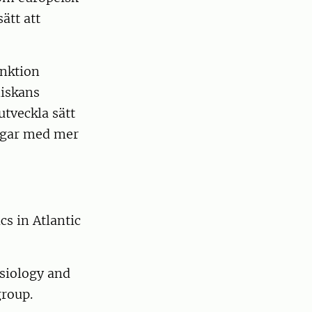
ätt att
unktion
niskans
utveckla sätt
ngar med mer
cs in Atlantic
siology and
group.