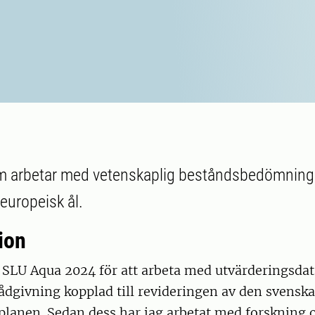
eim arbetar med vetenskaplig beståndsbedömning
europeisk ål.
ion
å SLU Aqua 2024 för att arbeta med utvärderingsda
ådgivning kopplad till revideringen av den svenska
splanen. Sedan dess har jag arbetat med forskning