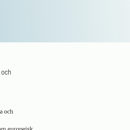
 och
ta och
 om europeisk