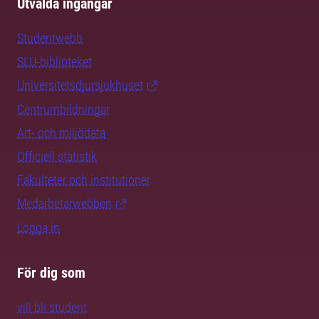
Utvalda ingångar
Studentwebb
SLU-biblioteket
Universitetsdjursjukhuset
Centrumbildningar
Art- och miljödata
Officiell statistik
Fakulteter och institutioner
Medarbetarwebben
Logga in
För dig som
vill bli student