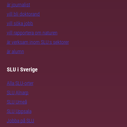
är journalist
vill bli doktorand
vill söka jobb
vill rapportera om naturen
är verksam inom SLU:s sektorer
är alumn
SLU i Sverige
Alla SLU-orter
SLU Alnarp
SLU Umeå
SLU Uppsala
Jobba på SLU