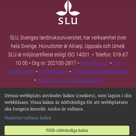
SLU, Sveriges lantbruksuniversitet, har verksamhet över
hela Sverige. Huvudorter är Alnarp, Uppsala och Umeå.
SLU är miljöcertifierat enligt ISO 14001. • Telefon: 018-67
10 00 • Org nr: 202100-2817 •
Kontakta SLU
•
Om
webbplatsen
•
Hantera kakor
•
Tillgänglighetsredogörelse
•
Behandling av personuppgifter
Denna webbplats använder kakor (cookies), som lagras i din
webbläsare. Vissa kakor är nödvändiga för att webbplatsen
ska fungera korrekt. Andra är valbara.
Hantera valbara kakor
Tillåt nödvändiga kakor