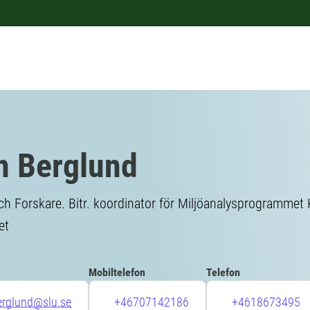
n Berglund
 Forskare. Bitr. koordinator för Miljöanalysprogrammet 
et
Mobiltelefon
Telefon
erglund@slu.se
+46707142186
+4618673495