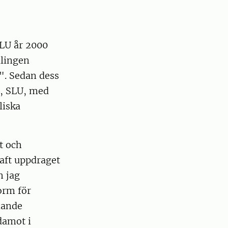
LU år 2000
dlingen
". Sedan dess
ö, SLU, med
liska
t och
haft uppdraget
h jag
orm för
dande
damot i