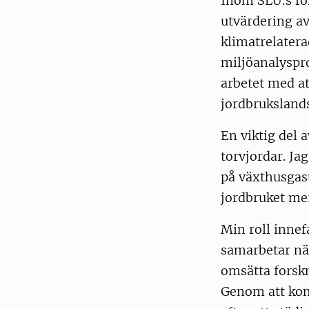
Inom SLU:s fo
utvärdering av
klimatrelatera
miljöanalyspr
arbetet med a
jordbruksland
En viktig del 
torvjordar. Ja
på växthusgas
jordbruket mer
Min roll innef
samarbetar när
omsätta forskni
Genom att kom