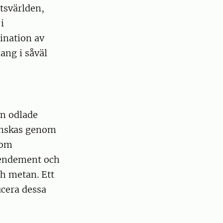
tsvärlden,
i
ination av
ng i såväl
ån odlade
minskas genom
som
mendement och
h metan. Ett
ucera dessa