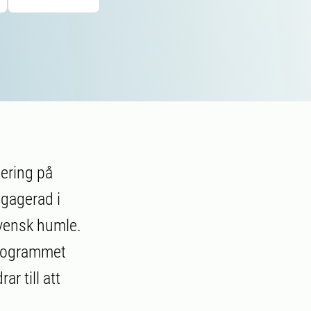
ering på
ngagerad i
svensk humle.
programmet
r till att