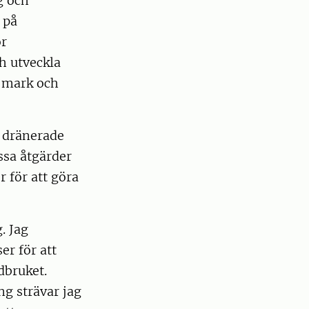
g och
 på
ör
h utveckla
n mark och
å dränerade
ssa åtgärder
 för att göra
. Jag
r för att
rdbruket.
g strävar jag