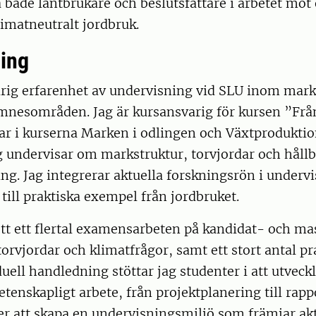
ja både lantbrukare och beslutsfattare i arbetet mot
limatneutralt jordbruk.
ing
rig erfarenhet av undervisning vid SLU inom mar
nesområden. Jag är kursansvarig för kursen ”Från 
r i kurserna Marken i odlingen och Växtprodukti
g undervisar om markstruktur, torvjordar och hållb
g. Jag integrerar aktuella forskningsrön i underv
 till praktiska exempel från jordbruket.
tt ett flertal examensarbeten på kandidat- och mas
orvjordar och klimatfrågor, samt ett stort antal pr
ell handledning stöttar jag studenter i att utveckl
vetenskapligt arbete, från projektplanering till rapp
ter att skapa en undervisningsmiljö som främjar ak