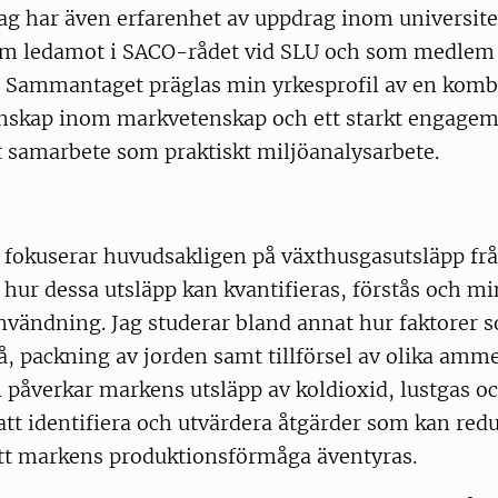
g har även erfarenhet av uppdrag inom universite
m ledamot i SACO-rådet vid SLU och som medlem 
. Sammantaget präglas min yrkesprofil av en komb
skap inom markvetenskap och ett starkt engagema
t samarbete som praktiskt miljöanalysarbete.
 fokuserar huvudsakligen på växthusgasutsläpp fr
 hur dessa utsläpp kan kvantifieras, förstås och 
vändning. Jag studerar bland annat hur faktorer 
å, packning av jorden samt tillförsel av olika am
påverkar markens utsläpp av koldioxid, lustgas oc
 att identifiera och utvärdera åtgärder som kan red
att markens produktionsförmåga äventyras.