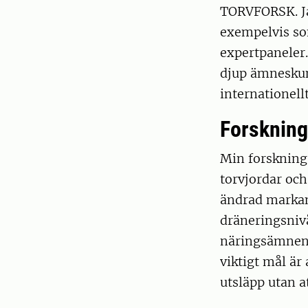
TORVFORSK. Ja
exempelvis so
expertpaneler
djup ämneskun
internationell
Forskning
Min forskning
torvjordar och
ändrad markan
dräneringsniv
näringsämnen 
viktigt mål är
utsläpp utan 