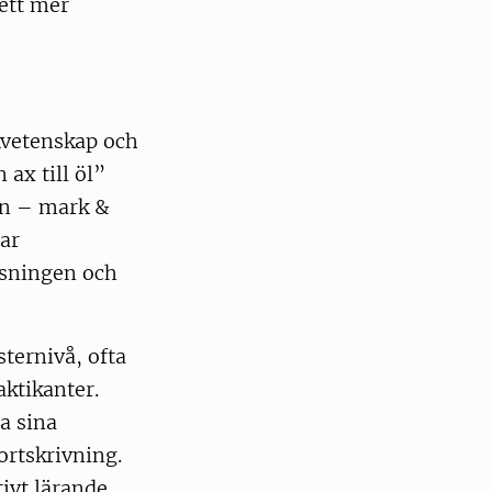
 ett mer
kvetenskap och
ax till öl”
on – mark &
ar
isningen och
ternivå, ofta
aktikanter.
a sina
ortskrivning.
tivt lärande