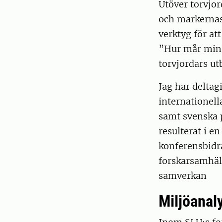
Utöver torvjor
och markernas 
verktyg för at
”Hur mår min j
torvjordars ut
Jag har deltagi
internationel
samt svenska
resulterat i e
konferensbidra
forskarsamhäl
samverkan
Miljöanal