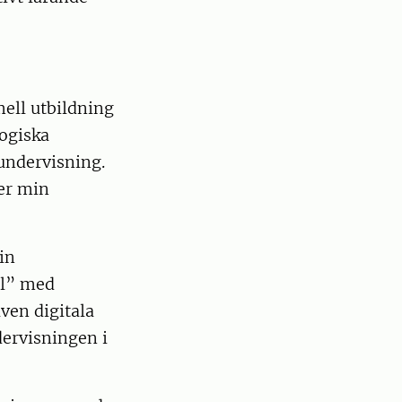
ell utbildning
ogiska
 undervisning.
ker min
in
öl” med
ven digitala
ervisningen i