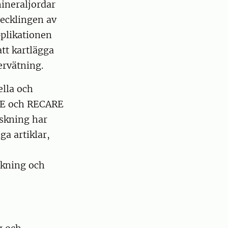
mineraljordar
vecklingen av
pplikationen
tt kartlägga
ervätning.
ella och
SE och RECARE
skning har
a artiklar,
skning och