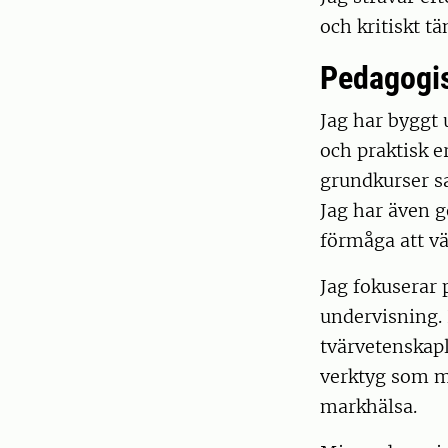
och kritiskt t
Pedagogis
Jag har byggt
och praktisk 
grundkurser sa
Jag har även g
förmåga att vä
Jag fokuserar
undervisning. 
tvärvetenskapl
verktyg som m
markhälsa.