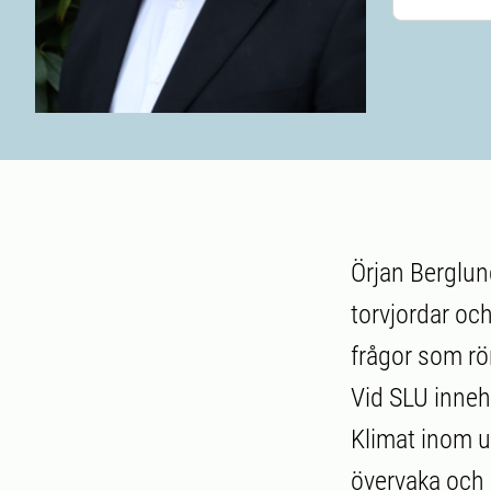
Örjan Berglun
torvjordar oc
frågor som rö
Vid SLU inneh
Klimat inom un
övervaka och 