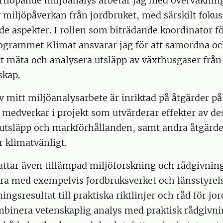
rtlöpande miljöanalys arbetar jag med övervaknin
 miljöpåverkan från jordbruket, med särskilt fokus
de aspekter. I rollen som biträdande koordinator f
ogrammet Klimat ansvarar jag för att samordna oc
tt mäta och analysera utsläpp av växthusgaser frå
skap.
av mitt miljöanalysarbete är inriktad på åtgärder p
g medverkar i projekt som utvärderar effekter av de
utsläpp och markförhållanden, samt andra åtgärder
 klimatvänligt.
attar även tillämpad miljöforskning och rådgivning
a med exempelvis Jordbruksverket och länsstyrelse
ngsresultat till praktiska riktlinjer och råd för jo
binera vetenskaplig analys med praktisk rådgivnin