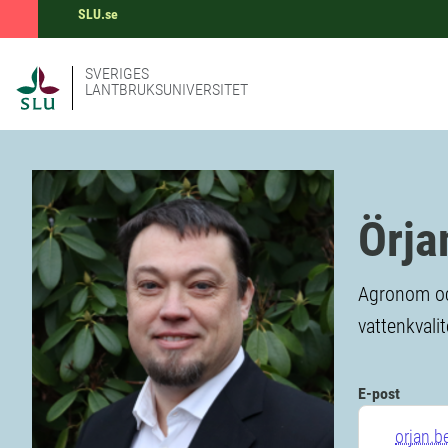
SLU.se
SVERIGES
LANTBRUKSUNIVERSITET
Örja
Agronom och
vattenkvalit
E-post
orjan.b