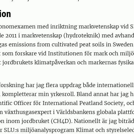
ion
ronomexamen med inriktning markvetenskap vid S
de 2011 i markvetenskap (hydroteknik) med avhan
as emissions from cultivated peat soils in Sweden
t som forskare vid Institutionen för mark och milj
t jordbrukets klimatpåverkan och markernas fysika
rskning har jag flera uppdrag både internationell
 kompletterar min yrkesroll. Bland annat har jag 
ific Officer för International Peatland Society, oc
 växthusgasexpert i Världsbankens globala plattf
n inom jordbruket (CH4D). Nationellt är jag biträ
ör SLU:s miljöanalysprogram Klimat och styrelsele