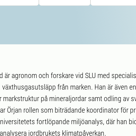
d är agronom och forskare vid SLU med specialis
h växthusgasutsläpp från marken. Han är även e
r markstruktur på mineraljordar samt odling av 
ar Örjan rollen som biträdande koordinator för 
iversitetets fortlöpande miljöanalys, där han bidra
analysera jordbrukets klimatpåverkan.