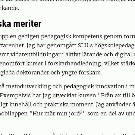
änkande.
ka meriter
 upp en gedigen pedagogisk kompetens genom form
erfarenhet. Jag har genomgått SLU:s högskolepedag
mt vidareutbildningar i aktivt lärande och digital
enomfört kurser i forskarhandledning, vilket stär
gleda doktorander och yngre forskare.
 på metodutveckling och pedagogisk innovation i m
Exempelvis har jag utvecklat kursen ”Från ax till 
igt innehåll och praktiska moment. Jag använder ä
obilappen ”Hur mår min jord?” som en del av und