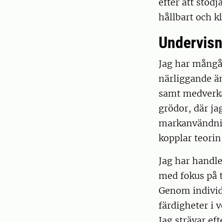
efter att stöd
hållbart och k
Undervisn
Jag har mångå
närliggande äm
samt medverka
grödor, där ja
markanvändnin
kopplar teorin
Jag har handle
med fokus på t
Genom individu
färdigheter i 
Jag strävar ef