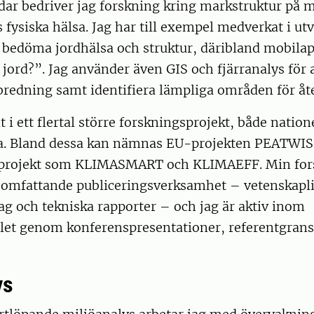
dar bedriver jag forskning kring markstruktur på 
fysiska hälsa. Jag har till exempel medverkat i ut
t bedöma jordhälsa och struktur, däribland mobila
ord?”. Jag använder även GIS och fjärranalys för a
bredning samt identifiera lämpliga områden för åt
t i ett flertal större forskningsprojekt, både nation
la. Bland dessa kan nämnas EU-projekten PEATWI
 projekt som KLIMASMART och KLIMAEFF. Min for
n omfattande publiceringsverksamhet – vetenskaplig
g och tekniska rapporter – och jag är aktiv inom
let genom konferenspresentationer, referentgran
ys