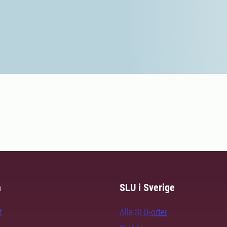
m
SLU i Sverige
t
Alla SLU-orter