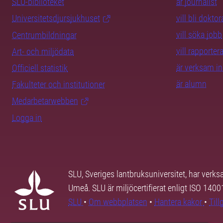
SLU-biblioteket
är journalist
Universitetsdjursjukhuset
vill bli dokto
vill söka jobb
Centrumbildningar
vill rapporte
Art- och miljödata
är verksam i
Officiell statistik
är alumn
Fakulteter och institutioner
Medarbetarwebben
Logga in
SLU, Sveriges lantbruksuniversitet, har verk
Umeå. SLU är miljöcertifierat enligt ISO 140
SLU
•
Om webbplatsen
•
Hantera kakor
•
Til