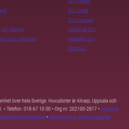
SLU Alnarp
rand
SLU Umeå
SLU Uppsala
ra om naturen
Jobba på SLU
nom SLU:s sektorer
Kontakta SLU
Stöd SLU
samhet över hela Sverige. Huvudorter är Alnarp, Uppsala och
01. • Telefon: 018-67 10 00 • Org nr: 202100-2817 •
Kontakta
lgänglighetsredogörelse
•
Behandling av personuppgifter