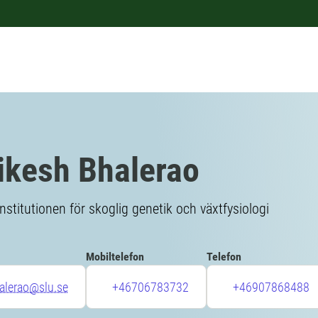
ikesh Bhalerao
Institutionen för skoglig genetik och växtfysiologi
Mobiltelefon
Telefon
halerao@slu.se
+46706783732
+46907868488