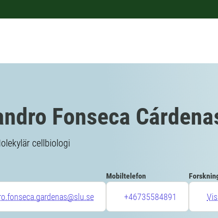
andro Fonseca Cárdena
olekylär cellbiologi
Mobiltelefon
Forsknin
ro.fonseca.gardenas@slu.se
+46735584891
Vis