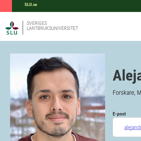
SLU.se
SVERIGES
LANTBRUKSUNIVERSITET
Alej
Forskare, M
E-post
alejand