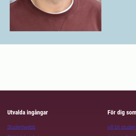
Utvalda ingångar
För dig so
Studentwebb
vill bli studen