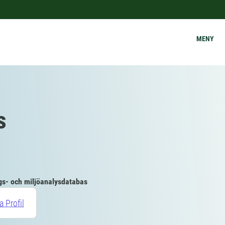
MENY
s
gs- och miljöanalysdatabas
a Profil