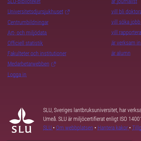
SLU-biblioteket
är journalist
Universitetsdjursjukhuset
vill bli dokto
vill söka jobb
Centrumbildningar
vill rapporte
Art- och miljödata
är verksam i
Officiell statistik
är alumn
Fakulteter och institutioner
Medarbetarwebben
Logga in
SLU, Sveriges lantbruksuniversitet, har verk
Umeå. SLU är miljöcertifierat enligt ISO 140
SLU
•
Om webbplatsen
•
Hantera kakor
•
Til