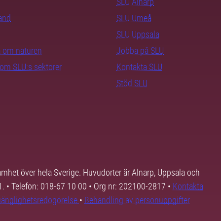
SLU Alnarp
rand
SLU Umeå
SLU Uppsala
ra om naturen
Jobba på SLU
nom SLU:s sektorer
Kontakta SLU
Stöd SLU
samhet över hela Sverige. Huvudorter är Alnarp, Uppsala och
01. • Telefon: 018-67 10 00 • Org nr: 202100-2817 •
Kontakta
lgänglighetsredogörelse
•
Behandling av personuppgifter