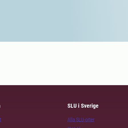
m
SLU i Sverige
t
Alla SLU-orter