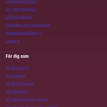
Centrumbildningar
Art- och miljödata
Officiell statistik
Fakulteter och institutioner
Medarbetarwebben
Logga in
För dig som
vill bli student
är journalist
vill bli doktorand
vill söka jobb
vill rapportera om naturen