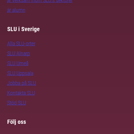
är verksam inom SLU:s sektorer
är alumn
SLU i Sverige
Alla SLU-orter
SLU Alnarp
SLU Umeå
SLU Uppsala
Jobba på SLU
Kontakta SLU
Stöd SLU
Följ oss